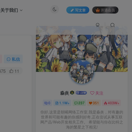
关于我们
写文章
开通会员
私信
475
11
淼炎
关注
0
1.1W+
237
351
403W+
你好,这里是朝晞网络工作室,我是淼炎，对有趣的
世界和可能有趣的你感到好奇,正在尝试从事互联
网产品/Web开发相关工作。 希望能与你在比特之
海的繁星之下相见!