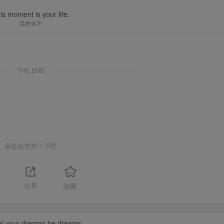
is moment is your life.
活在当下
THE END
喜欢就支持一下吧
1
分享
收藏
let your dreams be dreams.