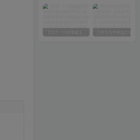
【DOF-110级海贼王超变四大陆全职业PVF】站长推荐经典3D冒险格斗闯关西方魔幻端游-2024年8月8日最新打包Linux服务端源码视频架设教程-等级补丁-配套完整客户端！
【网页传奇神皇烈焰假人陪玩版】站长推荐典藏版角色扮演类传奇网页游戏-2024年8月8日最新打包Wn服务端源码视频架设教程-配套GM工具！