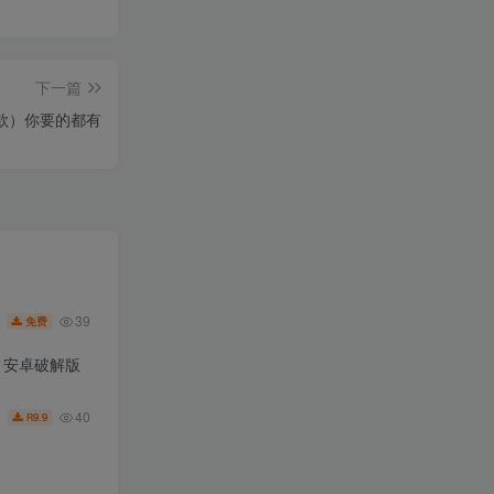
下一篇
款）你要的都有
39
免费
.6 安卓破解版
40
9.9
R