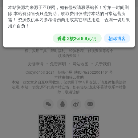
本站资源均来源于互联网，如有侵权请联系站长！将第一时间删
除 本站资源售价只是赞助，收取费用仅维持本站的日常运营所
需！ 资源仅供学习参考请勿商用或其它非法用途，否则一切后果
用户自负！
朝晞小屋
香港 2核2G 9.9元/月
朝晞博客
本站建站至今始终努力坚持搜集和分享各种网络知识以
及IT科技，现如今本站已发展形成网站源码、技术教
程、实用工具、限时福利、经验教程、影视资源等各个
领域的资源！
友链申请
免责声明
网站地图
关于我们
Copyright © 2021 ·
朝晞小屋
陕ICP备2022001461号
本站由
朝晞云
赞助
本站一些文章来自互联网收集，仅供用于学习和交流，请遵循相关法律
法规. 本站一切资源不代表本站立场，如有侵权/违规/不妥请联系本站删
除，敬请谅解.