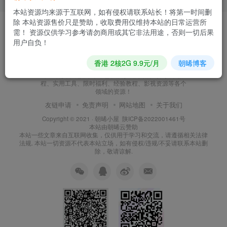
本站资源均来源于互联网，如有侵权请联系站长！将第一时间删
除 本站资源售价只是赞助，收取费用仅维持本站的日常运营所
需！ 资源仅供学习参考请勿商用或其它非法用途，否则一切后果
用户自负！
朝晞小屋
香港 2核2G 9.9元/月
朝晞博客
本站建站至今始终努力坚持搜集和分享各种网络知识以
及IT科技，现如今本站已发展形成网站源码、技术教
程、实用工具、限时福利、经验教程、影视资源等各个
领域的资源！
友链申请
免责声明
网站地图
关于我们
Copyright © 2021 ·
朝晞小屋
陕ICP备2022001461号
本站由
朝晞云
赞助
本站一些文章来自互联网收集，仅供用于学习和交流，请遵循相关法律
法规. 本站一切资源不代表本站立场，如有侵权/违规/不妥请联系本站删
除，敬请谅解.