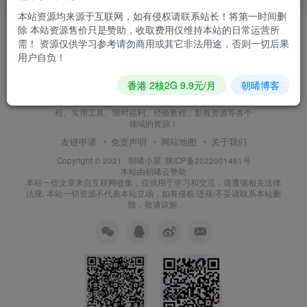
本站资源均来源于互联网，如有侵权请联系站长！将第一时间删
除 本站资源售价只是赞助，收取费用仅维持本站的日常运营所
需！ 资源仅供学习参考请勿商用或其它非法用途，否则一切后果
用户自负！
朝晞小屋
香港 2核2G 9.9元/月
朝晞博客
本站建站至今始终努力坚持搜集和分享各种网络知识以
及IT科技，现如今本站已发展形成网站源码、技术教
程、实用工具、限时福利、经验教程、影视资源等各个
领域的资源！
友链申请
免责声明
网站地图
关于我们
Copyright © 2021 ·
朝晞小屋
陕ICP备2022001461号
本站由
朝晞云
赞助
本站一些文章来自互联网收集，仅供用于学习和交流，请遵循相关法律
法规. 本站一切资源不代表本站立场，如有侵权/违规/不妥请联系本站删
除，敬请谅解.