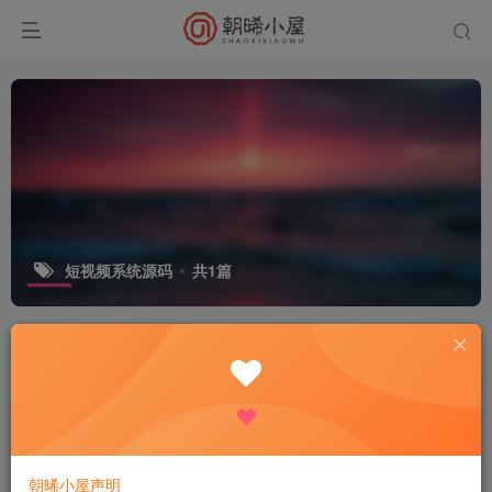
短视频系统源码
共1篇
排序
更新
发布
浏览
点赞
评论
收藏
随机
最新直播系统带商城源码 附搭建教程
付费资源
9.9
网站源码
大众精选
R
1个月前
49
朝晞小屋声明