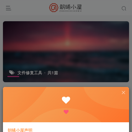
文件修复工具
共1篇
排序
更新
发布
浏览
点赞
评论
收藏
随机
易我视频照片修复解锁版 功能解析：
视频 / 图片 / 文件修复 + AI 增强的全能
工具
免费资源
电脑工具
大众精选
6个月前
113
朝晞小屋声明