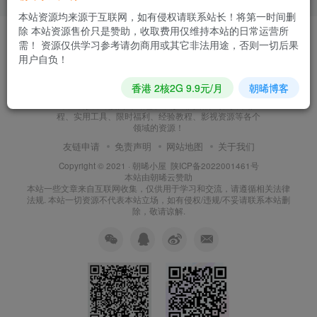
本站资源均来源于互联网，如有侵权请联系站长！将第一时间删
除 本站资源售价只是赞助，收取费用仅维持本站的日常运营所
需！ 资源仅供学习参考请勿商用或其它非法用途，否则一切后果
用户自负！
朝晞小屋
香港 2核2G 9.9元/月
朝晞博客
本站建站至今始终努力坚持搜集和分享各种网络知识以
及IT科技，现如今本站已发展形成网站源码、技术教
程、实用工具、限时福利、经验教程、影视资源等各个
领域的资源！
友链申请
免责声明
网站地图
关于我们
Copyright © 2021 ·
朝晞小屋
陕ICP备2022001461号
本站由
朝晞云
赞助
本站一些文章来自互联网收集，仅供用于学习和交流，请遵循相关法律
法规. 本站一切资源不代表本站立场，如有侵权/违规/不妥请联系本站删
除，敬请谅解.