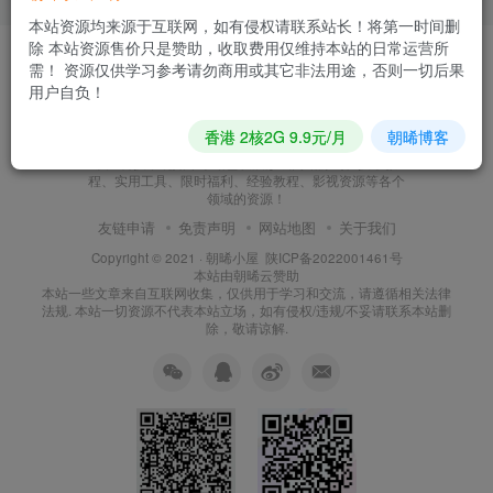
本站资源均来源于互联网，如有侵权请联系站长！将第一时间删
除 本站资源售价只是赞助，收取费用仅维持本站的日常运营所
需！ 资源仅供学习参考请勿商用或其它非法用途，否则一切后果
用户自负！
朝晞小屋
香港 2核2G 9.9元/月
朝晞博客
本站建站至今始终努力坚持搜集和分享各种网络知识以
及IT科技，现如今本站已发展形成网站源码、技术教
程、实用工具、限时福利、经验教程、影视资源等各个
领域的资源！
友链申请
免责声明
网站地图
关于我们
Copyright © 2021 ·
朝晞小屋
陕ICP备2022001461号
本站由
朝晞云
赞助
本站一些文章来自互联网收集，仅供用于学习和交流，请遵循相关法律
法规. 本站一切资源不代表本站立场，如有侵权/违规/不妥请联系本站删
除，敬请谅解.