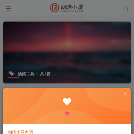
抽奖工具
共1篇
排序
更新
发布
浏览
点赞
评论
收藏
随机
公司团队年会抽奖工具_3D圆球效果
免费资源
电脑工具
大众精选
2个月前
56
朝晞小屋声明