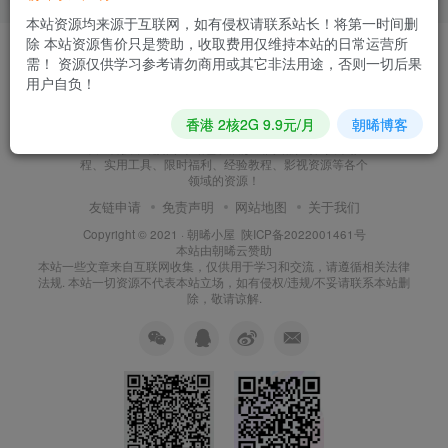
本站资源均来源于互联网，如有侵权请联系站长！将第一时间删
除 本站资源售价只是赞助，收取费用仅维持本站的日常运营所
需！ 资源仅供学习参考请勿商用或其它非法用途，否则一切后果
用户自负！
朝晞小屋
香港 2核2G 9.9元/月
朝晞博客
本站建站至今始终努力坚持搜集和分享各种网络知识以
及IT科技，现如今本站已发展形成网站源码、技术教
程、实用工具、限时福利、经验教程、影视资源等各个
领域的资源！
友链申请
免责声明
网站地图
关于我们
Copyright © 2021 ·
朝晞小屋
陕ICP备2022001461号
本站由
朝晞云
赞助
本站一些文章来自互联网收集，仅供用于学习和交流，请遵循相关法律
法规. 本站一切资源不代表本站立场，如有侵权/违规/不妥请联系本站删
除，敬请谅解.