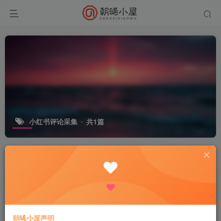
小红书评论采集
共1篇
排序
更新
发布
浏览
点赞
评论
收藏
随机
小红书评论用户采集，可精准采集用户
评论内容一键导出脚本
免费资源
电脑工具
大众精选
1个月前
101
朝晞小屋声明