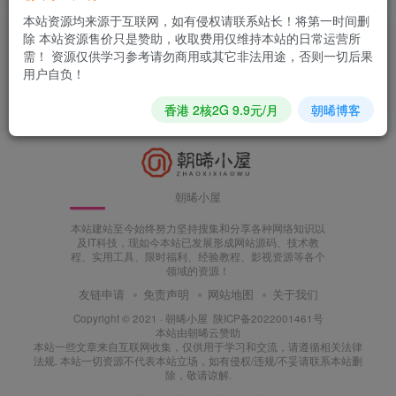
本站资源均来源于互联网，如有侵权请联系站长！将第一时间删
WordPress简约大气昼夜切换导航主
除 本站资源售价只是赞助，收取费用仅维持本站的日常运营所
题模板 – NDNAV主题
需！ 资源仅供学习参考请勿商用或其它非法用途，否则一切后果
用户自负！
免费资源
网站源码
大众精选
29天前
63
香港 2核2G 9.9元/月
朝晞博客
朝晞小屋
本站建站至今始终努力坚持搜集和分享各种网络知识以
及IT科技，现如今本站已发展形成网站源码、技术教
程、实用工具、限时福利、经验教程、影视资源等各个
领域的资源！
友链申请
免责声明
网站地图
关于我们
Copyright © 2021 ·
朝晞小屋
陕ICP备2022001461号
本站由
朝晞云
赞助
本站一些文章来自互联网收集，仅供用于学习和交流，请遵循相关法律
法规. 本站一切资源不代表本站立场，如有侵权/违规/不妥请联系本站删
除，敬请谅解.