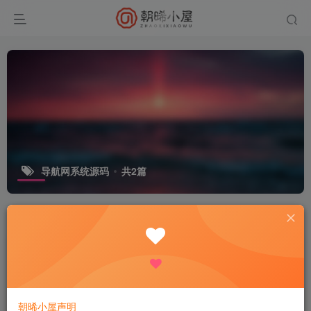
导航网系统源码
共2篇
排序
更新
发布
浏览
点赞
评论
收藏
随机
WordPress简约网址导航主题模板，
带左侧栏展示
免费资源
网站源码
大众精选
16天前
48
朝晞小屋声明