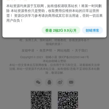
本站资源均来源于互联网，如有侵权请联系站长！将第一时间删
除 本站资源售价只是赞助，收取费用仅维持本站的日常运营所
需！ 资源仅供学习参考请勿商用或其它非法用途，否则一切后果
用户自负！
朝晞小屋
香港 2核2G 9.9元/月
朝晞博客
本站建站至今始终努力坚持搜集和分享各种网络知识以
及IT科技，现如今本站已发展形成网站源码、技术教
程、实用工具、限时福利、经验教程、影视资源等各个
领域的资源！
友链申请
免责声明
网站地图
关于我们
Copyright © 2021 ·
朝晞小屋
陕ICP备2022001461号
本站由
朝晞云
赞助
本站一些文章来自互联网收集，仅供用于学习和交流，请遵循相关法律
法规. 本站一切资源不代表本站立场，如有侵权/违规/不妥请联系本站删
除，敬请谅解.