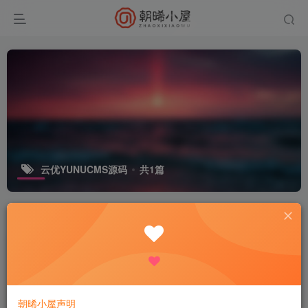
云优YUNUCMS源码
共1篇
排序
更新
发布
浏览
点赞
评论
收藏
随机
云优YUNUCMS- 企业网站管理系统
免费资源
网站源码
大众精选
30天前
51
朝晞小屋声明