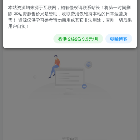
本站资源均来源于互联网，如有侵权请联系站长！将第一时间删
除 本站资源售价只是赞助，收取费用仅维持本站的日常运营所
发布
排序
0
需！ 资源仅供学习参考请勿商用或其它非法用途，否则一切后果
用户自负！
香港 2核2G 9.9元/月
朝晞博客
暂无内容