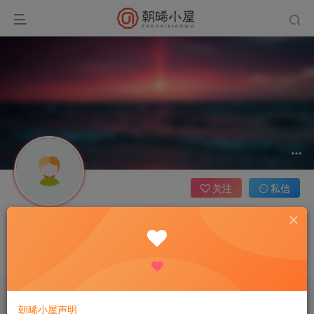
关注
私信
World
北京
这家伙很懒，什么都没有写...
朝晞小屋声明
文章
0
收藏
0
评论
10
板块
0
帖子
0
粉丝
0