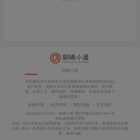
朝晞小屋
本站建站至今始终努力坚持搜集和分享各种网络知识以
及IT科技，现如今本站已发展形成网站源码、技术教
程、实用工具、限时福利、经验教程、影视资源等各个
领域的资源！
友链申请
免责声明
网站地图
关于我们
Copyright © 2021 ·
朝晞小屋
陕ICP备2022001461号
本站由
朝晞云
赞助
本站一些文章来自互联网收集，仅供用于学习和交流，请遵循相关法律
法规. 本站一切资源不代表本站立场，如有侵权/违规/不妥请联系本站删
除，敬请谅解.