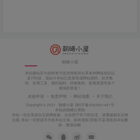
朝晞小屋
本站建站至今始终努力坚持搜集和分享各种网络知识以
及IT科技，现如今本站已发展形成网站源码、技术教
程、实用工具、限时福利、经验教程、影视资源等各个
领域的资源！
友链申请
免责声明
网站地图
关于我们
Copyright © 2021 ·
朝晞小屋
陕ICP备2022001461号
本站由
朝晞云
赞助
本站一些文章来自互联网收集，仅供用于学习和交流，请遵循相关法律
法规. 本站一切资源不代表本站立场，如有侵权/违规/不妥请联系本站删
除，敬请谅解.