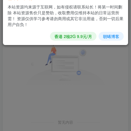
发布
排序
0
本站资源均来源于互联网，如有侵权请联系站长！将第一时间删
除 本站资源售价只是赞助，收取费用仅维持本站的日常运营所
需！ 资源仅供学习参考请勿商用或其它非法用途，否则一切后果
用户自负！
香港 2核2G 9.9元/月
朝晞博客
暂无内容