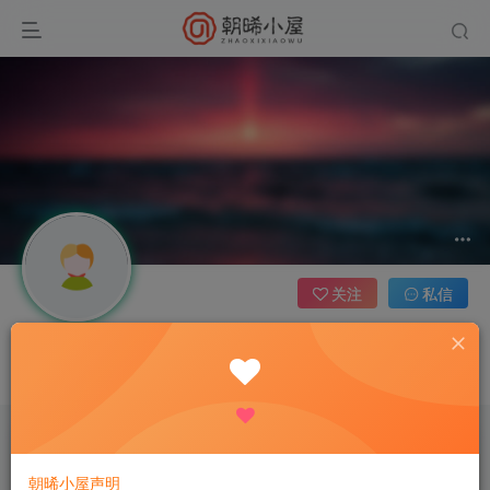
关注
私信
用户93596541
这家伙很懒，什么都没有写...
文章
0
收藏
0
评论
0
板块
0
帖子
0
粉丝
0
朝晞小屋声明