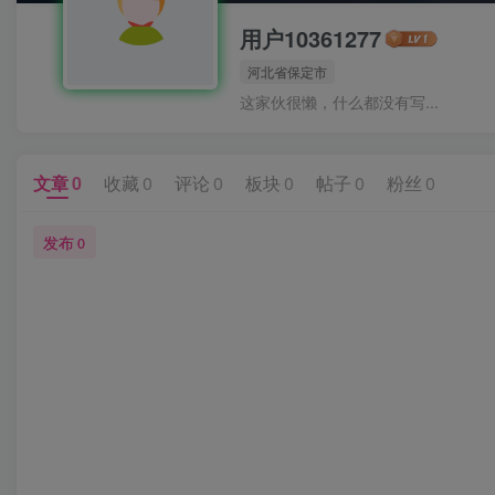
用户10361277
河北省保定市
这家伙很懒，什么都没有写...
文章
0
收藏
0
评论
0
板块
0
帖子
0
粉丝
0
发布
0