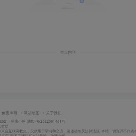
暂无内容
免责声明
网站地图
关于我们
 2021 ·
朝晞小屋
陕ICP备2022001461号
云
赞助
章来自互联网收集，仅供用于学习和交流，请遵循相关法律法规. 本站一切资源不代表
权/违规/不妥请联系本站删除，敬请谅解.