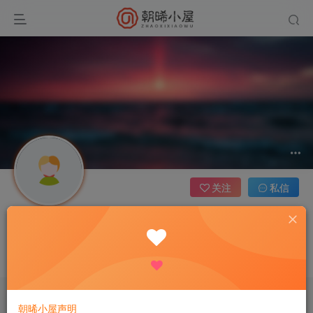
关注
私信
用户16533841
四川省成都市
这家伙很懒，什么都没有写...
朝晞小屋声明
文章
0
收藏
0
评论
0
板块
0
帖子
0
粉丝
0