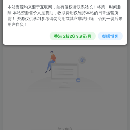
本站资源均来源于互联网，如有侵权请联系站长！将第一时间删
除 本站资源售价只是赞助，收取费用仅维持本站的日常运营所
发布
排序
0
需！ 资源仅供学习参考请勿商用或其它非法用途，否则一切后果
用户自负！
香港 2核2G 9.9元/月
朝晞博客
暂无内容