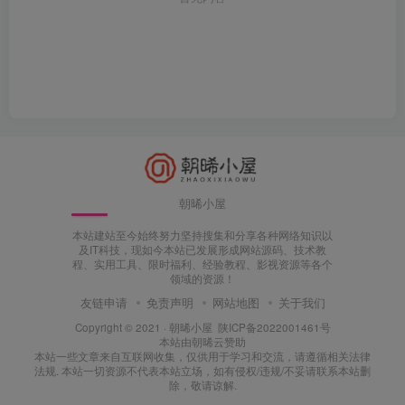
朝晞小屋
本站建站至今始终努力坚持搜集和分享各种网络知识以
及IT科技，现如今本站已发展形成网站源码、技术教
程、实用工具、限时福利、经验教程、影视资源等各个
领域的资源！
友链申请
免责声明
网站地图
关于我们
Copyright © 2021 ·
朝晞小屋
陕ICP备2022001461号
本站由
朝晞云
赞助
本站一些文章来自互联网收集，仅供用于学习和交流，请遵循相关法律
法规. 本站一切资源不代表本站立场，如有侵权/违规/不妥请联系本站删
除，敬请谅解.