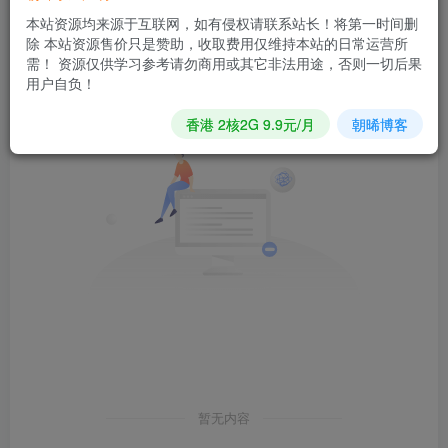
发布
排序
0
本站资源均来源于互联网，如有侵权请联系站长！将第一时间删
除 本站资源售价只是赞助，收取费用仅维持本站的日常运营所
需！ 资源仅供学习参考请勿商用或其它非法用途，否则一切后果
用户自负！
香港 2核2G 9.9元/月
朝晞博客
暂无内容