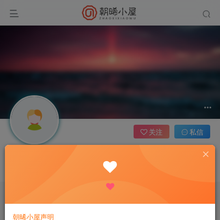
关注
私信
qweqweqwe
这家伙很懒，什么都没有写...
文章
0
收藏
0
评论
2
板块
0
帖子
0
粉丝
0
朝晞小屋声明