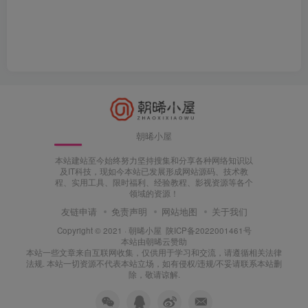
朝晞小屋
本站建站至今始终努力坚持搜集和分享各种网络知识以
及IT科技，现如今本站已发展形成网站源码、技术教
程、实用工具、限时福利、经验教程、影视资源等各个
领域的资源！
友链申请
免责声明
网站地图
关于我们
Copyright © 2021 ·
朝晞小屋
陕ICP备2022001461号
本站由
朝晞云
赞助
本站一些文章来自互联网收集，仅供用于学习和交流，请遵循相关法律
法规. 本站一切资源不代表本站立场，如有侵权/违规/不妥请联系本站删
除，敬请谅解.