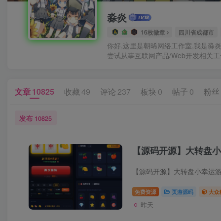
淼炎
16枚徽章
四川省成都市
你好,这里是朝晞网络工作室,我是淼
尝试从事互联网产品/Web开发相关
文章
10825
收藏
49
评论
237
板块
0
帖子
0
粉丝
发布
10825
【源码开源】大转盘小
免费资源
页游源码
大众
昨天