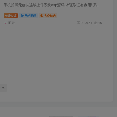
手机拍照无确认连续上传系统asp源码,求证取证有点用! 系统要求：有自己的域名（公网IP）和存储空间（服务器开启IIS），必须开启SSL（也就是要有https），否则无法启用手机的摄像头。 系统其实就...
免费资源
网站源码
大众精选
前天
0
51
15
转