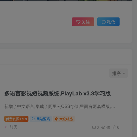
关注
私信
排序
多语言影视短视频系统,PlayLab v3.3学习版
新增了中文语言,集成了阿里云OSS存储,里面有两套模版,程序没有加密的地方,已经做了学习版处理,99美金买来改成开心学习版的 这是一套流媒体影视平台后台管理系统，可统一管理电影剧集资源、接入 ...
付费资源
9.9
网站源码
大众精选
R
前天
0
40
6