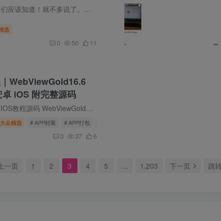
这个插件作用，很多做拉新哥们应该知道！就不多说了。WordPress网盘移动拉新插件,网盘拉新 核心功能 14+ 主流网盘支持 百度网盘、夸克网盘、阿里云盘、123云盘、蓝奏云等全面覆盖。 二维码弹窗...
精选
0
50
11
ebViewGold16.6
卓 iOS 附完整源码
网址封装原生APP打包安卓和IOS教程源码 WebViewGold安卓版16.6破解版 做了部分优化，剩下的交给网友们研究学习吧！没有加密的地方随便改 WebViewGold官方的安卓打包APP/安卓封装APP的框架，可以...
大众精选
# APP封装
# APP打包
# Android Studio模板
0
37
6
上一页
1
2
3
4
5
…
1,203
下一页
跳