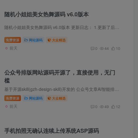
随机小姐姐美女热舞源码 v6.0版本
随机小姐姐美女热舞源码 v6.0版本 更新日志： 1.更新了后台功能，可以自行修改接口 2.支持对外开放API接口功能，支持json和text格式输出 3.修改网站信息，修改账号密码 4.后台统计报表重构版，...
免费资源
网站源码
大众精选
前天
0
44
10
公众号排版网站源码开源了，直接使用，无门
槛
基于开源skill(gzh-design-skill)开发的 公众号文章AI智能排版工作台(网站)，把 Markdown 一键排成可直接粘进公众号编辑器的精致 HTML —— 6 套精选主题 + 主题生成器 + 双关卡校验 特性...
免费资源
网站源码
大众精选
前天
0
49
12
手机拍照无确认连续上传系统ASP源码