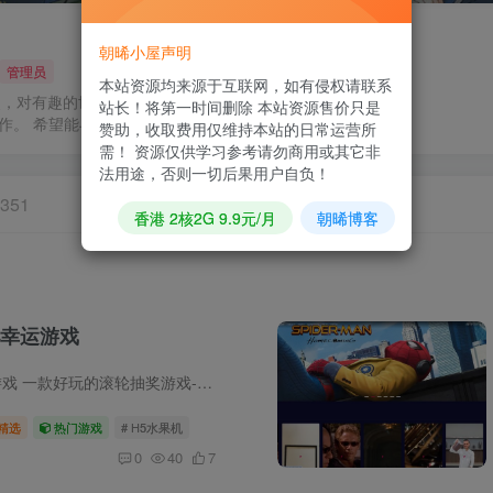
朝晞小屋声明
管理员
本站资源均来源于互联网，如有侵权请联系
炎，对有趣的世界和可能有趣的你感到好奇,正在
站长！将第一时间删除 本站资源售价只是
工作。 希望能与你在比特之海的繁星之下相见!
赞助，收取费用仅维持本站的日常运营所
需！ 资源仅供学习参考请勿商用或其它非
法用途，否则一切后果用户自负！
351
香港 2核2G 9.9元/月
朝晞博客
幸运游戏
【源码开源】大转盘小幸运游戏 一款好玩的滚轮抽奖游戏-核心玩法机制 这款游戏的核心逻辑非常直观，属于经典的“拉霸机”模式： 基本规则：玩家消耗一定的“积分”作为筹码，点击“旋转”按钮，...
精选
热门游戏
# H5水果机
0
40
7