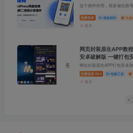
免费资源
模板插件
大众
前天
网页封装原生APP教程｜W
安卓破解版 一键打包安
付费资源
9.9
电脑工具
R
前天