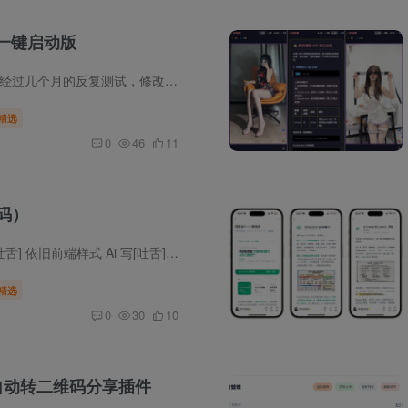
,一键启动版
门诊管理系统v2.0.6单机版！经过几个月的反复测试，修改，所有功能基本完善，本程序适用于个人诊所、卫 生室的轻量级信息化管理系统，无需联网（首次安装需要连接网络安装依赖环境），单机即可...
精选
0
46
11
源码）
模板传三代，人走模板还在[吐舌] 依旧前端样式 Ai 写[吐舌] 直接上链接，要看下面功能描述和部署教程的自己慢慢看
精选
0
30
10
链接自动转二维码分享插件