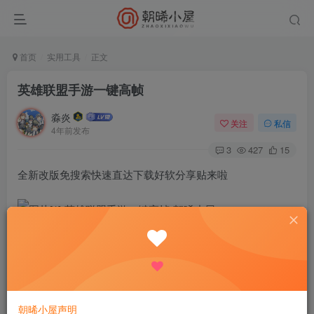
首页
实用工具
正文
英雄联盟手游一键高帧
淼炎
关注
私信
4年前发布
3
427
15
全新改版免搜索快速直达下载好软分享贴来啦
【软件名称】英雄联盟手游一键高帧
【软件版本】1.3
【软件大小】5.83
【图文介绍】
朝晞小屋声明