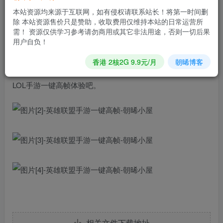
《LOL手游一键高帧》是一款游戏工具软件，这款软件可以
本站资源均来源于互联网，如有侵权请联系站长！将第一时间删
除 本站资源售价只是赞助，收取费用仅维持本站的日常运营所
帮助用户进行调整英雄联盟手游的画质，让玩家享受高清的
需！ 资源仅供学习参考请勿商用或其它非法用途，否则一切后果
画质，简单的操作方式，一键就能够帮助用户改变画质，免
用户自负！
费的使用方式，解锁90/120帧高帧率模式，舒爽的游戏体
香港 2核2G 9.9元/月
朝晞博客
验，给你带来不一样的完美画质体验，有兴趣的快来下载
LOL手游一键高帧体验吧。
相关文件下载地址