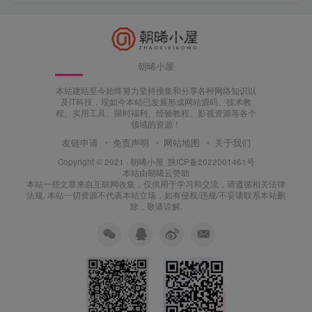
朝晞小屋
本站建站至今始终努力坚持搜集和分享各种网络知识以
及IT科技，现如今本站已发展形成网站源码、技术教
程、实用工具、限时福利、经验教程、影视资源等各个
领域的资源！
友链申请
免责声明
网站地图
关于我们
Copyright © 2021 ·
朝晞小屋
陕ICP备2022001461号
本站由
朝晞云
赞助
本站一些文章来自互联网收集，仅供用于学习和交流，请遵循相关法律
法规. 本站一切资源不代表本站立场，如有侵权/违规/不妥请联系本站删
除，敬请谅解.