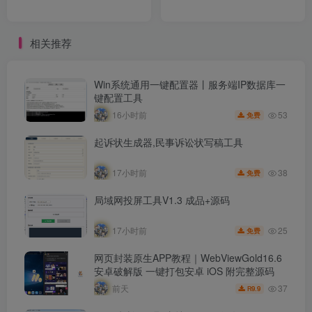
相关推荐
Win系统通用一键配置器丨服务端IP数据库一
键配置工具
53
16小时前
免费
起诉状生成器,民事诉讼状写稿工具
38
17小时前
免费
局域网投屏工具V1.3 成品+源码
25
17小时前
免费
网页封装原生APP教程｜WebViewGold16.6
安卓破解版 一键打包安卓 iOS 附完整源码
37
前天
9.9
R