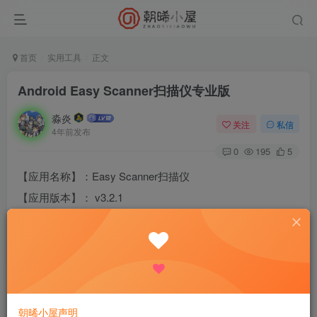
首页
实用工具
正文
Android Easy Scanner扫描仪专业版
淼炎
关注
私信
4年前发布
0
195
5
【应用名称】：Easy Scanner扫描仪
【应用版本】： v3.2.1
【应用大小】：28.87M
【支持平台】：安卓(Android)
【测试机型】：Redmi Note 9pro
【软件简介】：
是一款简单好用的OCR扫描工具，手机一拍就可以识别转换
朝晞小屋声明