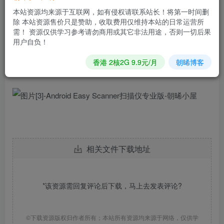
为文本文件保存，文档，照片，收据，报告都可以轻松扫
本站资源均来源于互联网，如有侵权请联系站长！将第一时间删
描，扫描将以图像或PDF格式保存到设备。
除 本站资源售价只是赞助，收取费用仅维持本站的日常运营所
需！ 资源仅供学习参考请勿商用或其它非法用途，否则一切后果
用户自负！
香港 2核2G 9.9元/月
朝晞博客
相关文件下载地址
*该资源需回复评论后下载，马上去
发表评论
?
©下载资源版权归作者所有；本站所有资源均来源于网络，仅供学