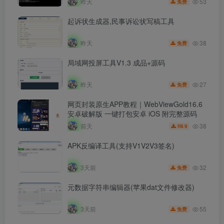
53
昨天
免费
起诉状生成器,民事诉讼状写稿工具
38
昨天
免费
局域网投屏工具V1.3 成品+源码
27
昨天
免费
网页封装原生APP教程｜WebViewGold16.6
安卓破解版 一键打包安卓 iOS 附完整源码
38
前天
9.9
R
APK反编译工具(支持V1V2V3签名)
32
3天前
免费
元数据字符串编辑器(苹果dat文件修改器)
55
3天前
免费