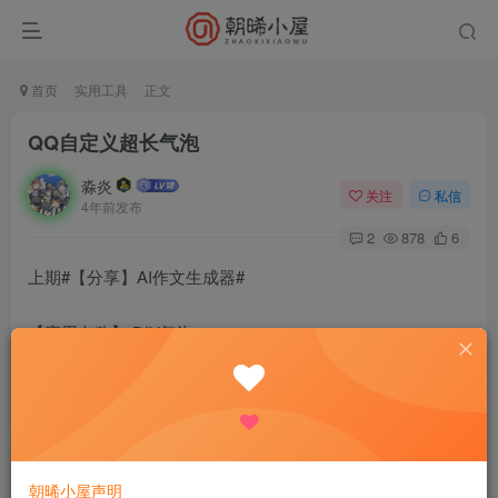
首页
实用工具
正文
QQ自定义超长气泡
淼炎
关注
私信
4年前发布
2
878
6
上期#【分享】AI作文生成器#
【应用名称】:DIY气泡
【版本】:1.0
【大小】:3.5m
朝晞小屋声明