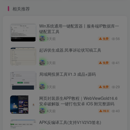
相关推荐
Win系统通用一键配置器丨服务端IP数据库一
键配置工具
56
3天前
免费
起诉状生成器,民事诉讼状写稿工具
41
3天前
免费
局域网投屏工具V1.3 成品+源码
29
3天前
免费
网页封装原生APP教程｜WebViewGold16.6
安卓破解版 一键打包安卓 iOS 附完整源码
40
4天前
9.9
R
APK反编译工具(支持V1V2V3签名)