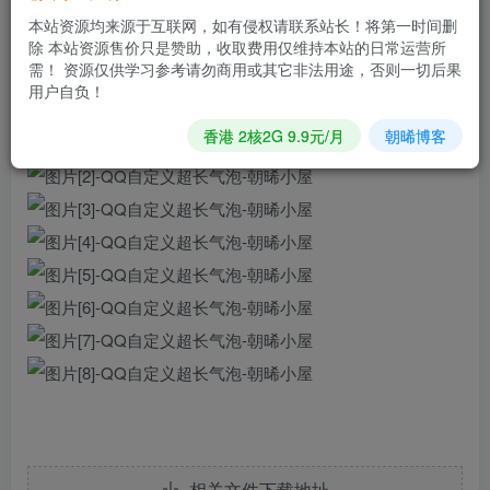
【应用简介】:qq气泡自定义超长文字,附文案馆、黑科技网
本站资源均来源于互联网，如有侵权请联系站长！将第一时间删
站…详见图[玫瑰]
除 本站资源售价只是赞助，收取费用仅维持本站的日常运营所
需！ 资源仅供学习参考请勿商用或其它非法用途，否则一切后果
【我的机型】:安卓10,OPPO
用户自负！
香港 2核2G 9.9元/月
朝晞博客
相关文件下载地址