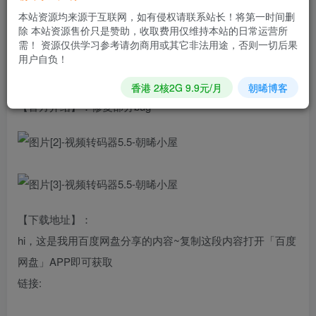
【适用平台】：安卓5.0
本站资源均来源于互联网，如有侵权请联系站长！将第一时间删
除 本站资源售价只是赞助，收取费用仅维持本站的日常运营所
【版本说明】： 这是一款可以吧某一样东西转文件
需！ 资源仅供学习参考请勿商用或其它非法用途，否则一切后果
用户自负！
香港 2核2G 9.9元/月
朝晞博客
【官方介绍】：修复部分bug
【下载地址】：
hi，这是我用百度网盘分享的内容~复制这段内容打开「百度
网盘」APP即可获取
链接: