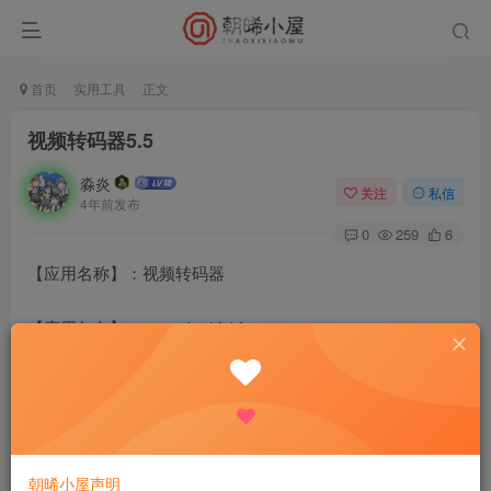
首页
实用工具
正文
视频转码器5.5
淼炎
关注
私信
4年前发布
0
259
6
【应用名称】：视频转码器
【应用包名】：com.cb.shipbj
【应用版本】：5.5
【应用大小】：57.0MB
朝晞小屋声明