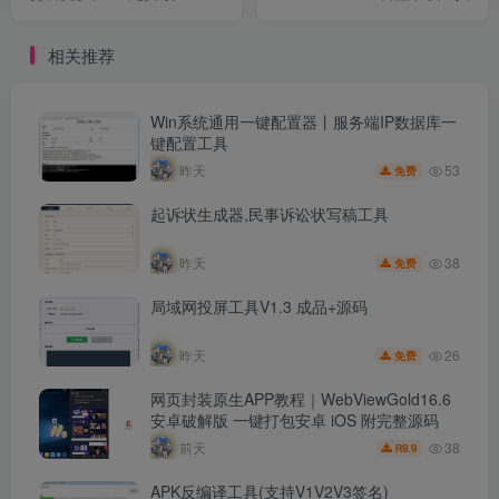
相关推荐
Win系统通用一键配置器丨服务端IP数据库一
键配置工具
53
昨天
免费
起诉状生成器,民事诉讼状写稿工具
38
昨天
免费
局域网投屏工具V1.3 成品+源码
26
昨天
免费
网页封装原生APP教程｜WebViewGold16.6
安卓破解版 一键打包安卓 iOS 附完整源码
38
前天
9.9
R
APK反编译工具(支持V1V2V3签名)