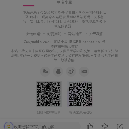
朝晞小屋
本站建站至今始终努力坚持搜集和分享各种网络知识以
及IT科技，现如今本站已发展形成网站源码、技术教
程、实用工具、限时福利、经验教程、影视资源等各个
领域的资源！
友链申请
免责声明
网站地图
关于我们
Copyright © 2021 ·
朝晞小屋
陕ICP备2022001461号
本站由
朝晞云
赞助
本站一些文章来自互联网收集，仅供用于学习和交流，请遵循相关法律
法规. 本站一切资源不代表本站立场，如有侵权/违规/不妥请联系本站删
除，敬请谅解.
朝晞网络交流群
扫码加站长QQ
6
欢迎您留下宝贵的见解！