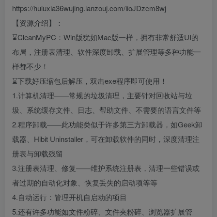
https://huluxia36wujing.lanzouj.com/iioJDzcm8wj
【资源介绍】：
⌛CleanMyPC：Win版犹如Mac版一样，拥有非常舒适UI的
布局，注册表清理、软件深度卸载、扩展管理等多种功能一
样都不少！
⌛下载好压缩包后解压，双击exe程序即可使用！
1.计算机清理——常规的垃圾清理，主要针对回收站与垃
圾、系统缓存文件、日志、帮助文件、不需要的语言文件等
2.程序卸载——此功能类似于许多第三方卸载器，如Geek卸
载器、Hibit Uninstaller，可在卸载软件的同时，深度清理注
册表与卸载残留
3.注册表清理、修复——维护系统注册表，清理一些错误或
者过期的自动化对象、恢复丢失的启动项等等
4.自动运行：管理开机自启动的项目
5.还有许多功能如文件粉碎、文件夹粉碎、浏览器扩展管