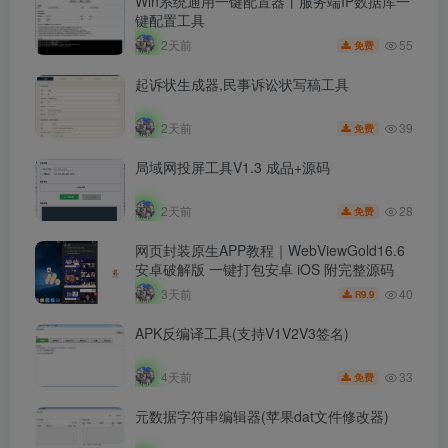
Win系统通用一键配置器丨服务端IP数据库一
键配置工具
55
2天前
免费
起诉状生成器,民事诉讼状写稿工具
39
2天前
免费
局域网投屏工具V1.3 成品+源码
28
2天前
免费
网页封装原生APP教程｜WebViewGold16.6
安卓破解版 一键打包安卓 iOS 附完整源码
40
3天前
9.9
R
APK反编译工具(支持V1V2V3签名)
33
4天前
免费
元数据字符串编辑器(苹果dat文件修改器)