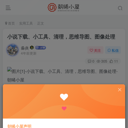
首页
实用工具
正文
小说下载、小工具、清理，思维导图、图像处理
淼炎
关注
私信
4年前更新
0
305
11
【温馨提示 】
➥点击蓝色字体“传送门“即可进入原帖详情页面！
➥由于篇幅有限，请在版块里搜索主题名字，点开查看原主
题，了解资源介绍，安装教程相关事宜～
朝晞小屋声明