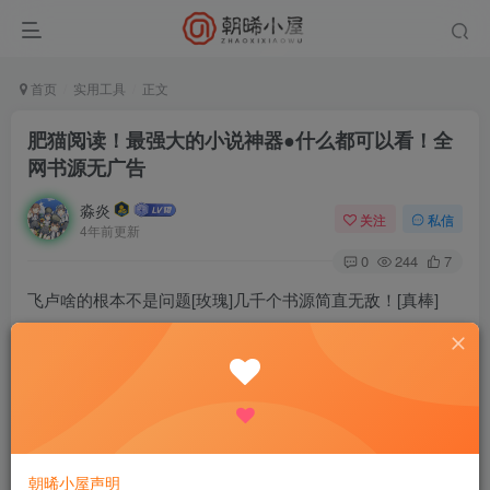
首页
实用工具
正文
肥猫阅读！最强大的小说神器●什么都可以看！全
网书源无广告
淼炎
关注
私信
4年前更新
0
244
7
飞卢啥的根本不是问题[玫瑰]几千个书源简直无敌！[真棒]
软件名称：肥猫阅读
软件版本：v1.3.19
软件大小：22m
朝晞小屋声明