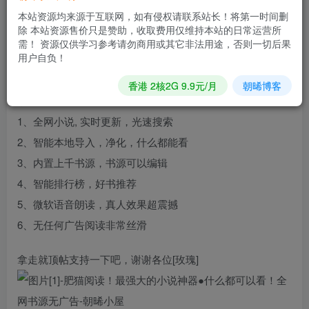
本站资源均来源于互联网，如有侵权请联系站长！将第一时间删
官方介绍：
除 本站资源售价只是赞助，收取费用仅维持本站的日常运营所
App好不好，全看包大小！免费无广告包就是小！朋友分享
需！ 资源仅供学习参考请勿商用或其它非法用途，否则一切后果
用户自负！
的自用包无任何广告免登录，搜索快！全网小说都能找到，
还免费！本地智能导入什么都能看！亲测一年多,分享给大
香港 2核2G 9.9元/月
朝晞博客
家！
1、全网小说, 实时更新，光速搜索
2、智能本地导入，净化，什么都能看
3、内置上千书源，书源可以编辑
4、智能排行榜，好书推荐
5、微软语音朗读，真人效果超震撼
6、无任何广告阅读非常丝滑
拿走就顶帖支持一下吧，谢谢各位[玫瑰]