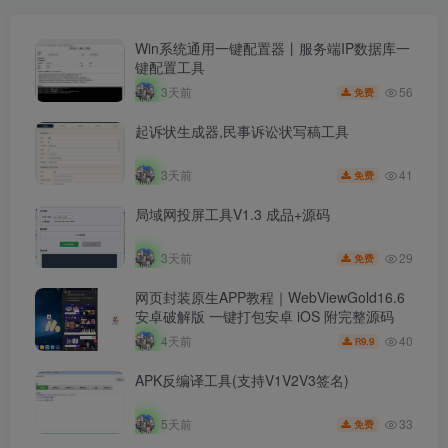
Win系统通用一键配置器丨服务端IP数据库一
键配置工具
56
3天前
免费
起诉状生成器,民事诉讼状写稿工具
41
3天前
免费
局域网投屏工具V1.3 成品+源码
29
3天前
免费
网页封装原生APP教程｜WebViewGold16.6
安卓破解版 一键打包安卓 iOS 附完整源码
40
4天前
9.9
R
APK反编译工具(支持V1V2V3签名)
33
5天前
免费