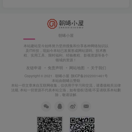
朝晞小屋
本站建站至今始终努力坚持搜集和分享各种网络知识以
及IT科技，现如今本站已发展形成网站源码、技术教
程、实用工具、限时福利、经验教程、影视资源等各个
领域的资源！
友链申请
免责声明
网站地图
关于我们
Copyright © 2021 ·
朝晞小屋
陕ICP备2022001461号
本站由
朝晞云
赞助
本站一些文章来自互联网收集，仅供用于学习和交流，请遵循相关法律
法规. 本站一切资源不代表本站立场，如有侵权/违规/不妥请联系本站删
除，敬请谅解.