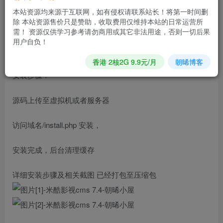
3、修复尝鲜分页尾页问题
本站资源均来源于互联网，如有侵权请联系站长！将第一时间删
4、修复历史记录标题过长换行问题
除 本站资源售价只是赞助，收取费用仅维持本站的日常运营所
需！ 资源仅供学习参考请勿商用或其它非法用途，否则一切后果
5、修复解析接口
用户自负！
6、修复广告位弹窗问题
香港 2核2G 9.9元/月
朝晞博客
安装步骤：
源码上传至虚拟机或者服务器
访问域名/install.php 安装，
安装完成，后台清理缓存
详细安装步骤及相关截图 已经打包至压缩包