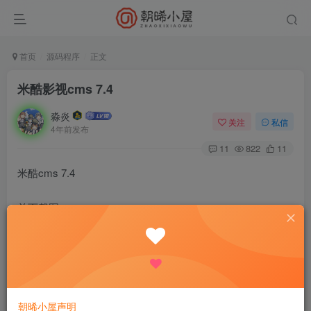
首页
源码程序
正文
米酷影视cms 7.4
淼炎
关注
私信
4年前发布
11
822
11
米酷cms 7.4
首页截图：
米酷cms 7.4更新简介：
1、优化旧版本主题
2、优化首页和列表页采集
朝晞小屋声明