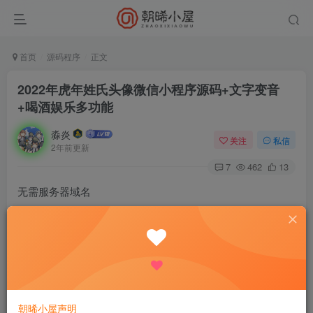
首页
源码程序
正文
2022年虎年姓氏头像微信小程序源码+文字变音
+喝酒娱乐多功能
淼炎
关注
私信
2年前更新
7
462
13
无需服务器域名
源码下载地址见下面
朝晞小屋声明