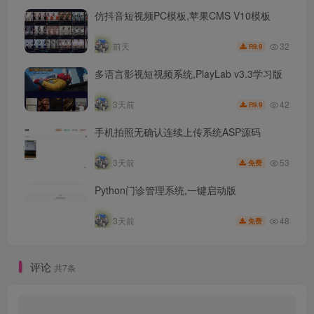
仿抖音短视频PC模板,苹果CMS V10模板
32
前天
9.9
R
多语言影视短视频系统,PlayLab v3.3学习版
42
3天前
9.9
R
手机拍照无确认连续上传系统ASP源码
53
3天前
免费
Python门诊管理系统,一键启动版
48
3天前
免费
评论
共7条