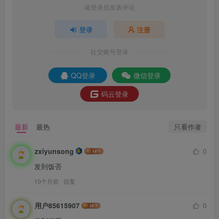
请登录后发表评论
登录
注册
社交账号登录
QQ登录
微信登录
码云登录
只看作者
最新
最热
zxiyunsong
0
发到饭否
10个月前
回复
用户85615907
0