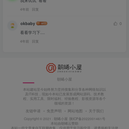
我来试试  看看
4年前
回复
okbaby
0
看看学习下....
4年前
回复
朝晞小屋
本站建站至今始终努力坚持搜集和分享各种网络知识以
及IT科技，现如今本站已发展形成网站源码、技术教
程、实用工具、限时福利、经验教程、影视资源等各个
领域的资源！
友链申请
免责声明
网站地图
关于我们
Copyright © 2021 ·
朝晞小屋
陕ICP备2022001461号
本站由
朝晞云
赞助
本站一些文章来自互联网收集，仅供用于学习和交流，请遵循相关法律