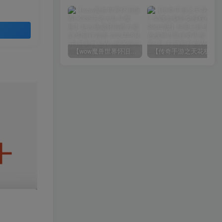
【wow魔兽世界怀旧版WLK335王者大乱斗魔兽】站长典藏怀旧西方魔幻3D巨作端游-2024年8月5日最新打包Win服务端源码视频架设教程-网页注册-GM指令教程-完整PC客户端！
【传奇手游之天花板1.80嗜血魅影免授权仿996UI版】经典三职业特色战神引擎传奇手游-2024年8月4日最新打包Win服务端源码视频架设教程-新版多功能GM授权后台-GM直冲网页后台-安卓苹果IOS双端版本！