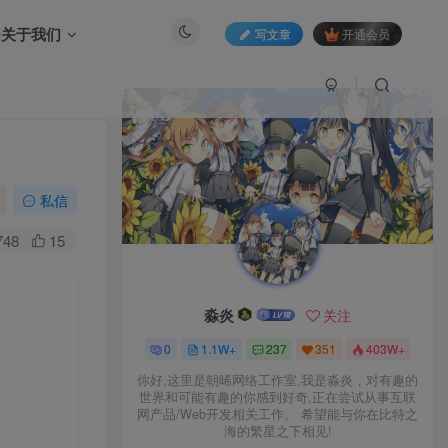
关于我们
写文章
开通会员
私信
748
15
淼炎
关注
0
1.1W+
237
351
403W+
你好,这里是朝晞网络工作室,我是淼炎，对有趣的
世界和可能有趣的你感到好奇,正在尝试从事互联
网产品/Web开发相关工作。 希望能与你在比特之
海的繁星之下相见!