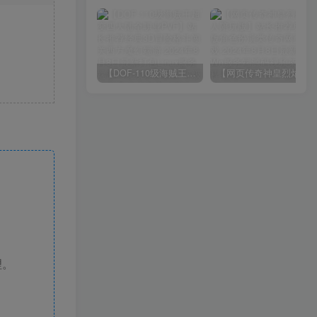
【DOF-110级海贼王超变四大陆全职业PVF】站长推荐经典3D冒险格斗闯关西方魔幻端游-2024年8月8日最新打包Linux服务端源码视频架设教程-等级补丁-配套完整客户端！
【网页传奇神皇烈焰假人陪玩版】站长推荐典藏版角色扮演类传奇网页游戏-2024年8月8日最新打包Wn服务端源码视频架设教程-配套GM工具！
理。