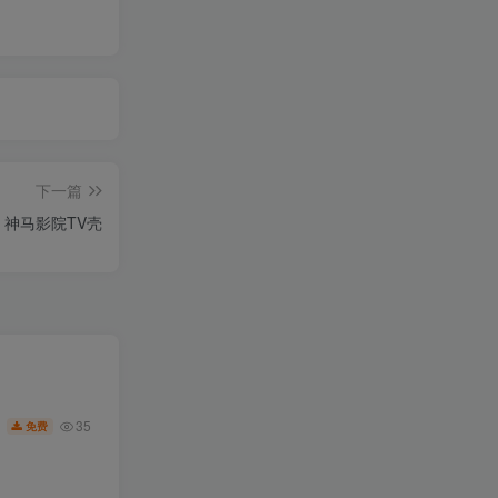
下一篇
神马影院TV壳
35
免费