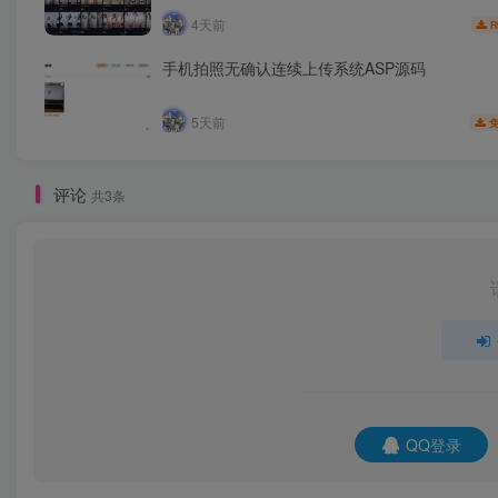
4天前
R
手机拍照无确认连续上传系统ASP源码
5天前
评论
共3条
QQ登录