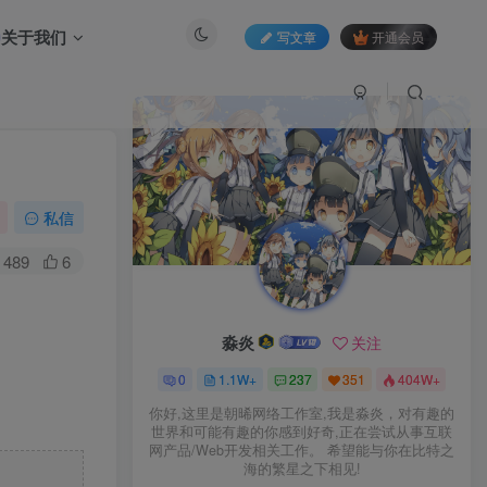
关于我们
写文章
开通会员
私信
489
6
淼炎
关注
0
1.1W+
237
351
404W+
你好,这里是朝晞网络工作室,我是淼炎，对有趣的
世界和可能有趣的你感到好奇,正在尝试从事互联
网产品/Web开发相关工作。 希望能与你在比特之
海的繁星之下相见!