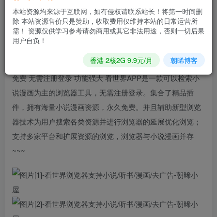
本站资源均来源于互联网，如有侵权请联系站长！将第一时间删
【支持平台】： 安卓
除 本站资源售价只是赞助，收取费用仅维持本站的日常运营所
需！ 资源仅供学习参考请勿商用或其它非法用途，否则一切后果
【测试手机】: 小米
用户自负！
香港 2核2G 9.9元/月
朝晞博客
【官方介绍】:
免费 无需注册登录 功能强大 看世界APP是一款可以检索小
说漫画为主的浏览器工具，无需注册登录。集合了精品插
件，拥有海量小说漫画资源，永久免费。并且辅助新型浏览
器技术为用户搜索各类资源并进行浏览器的延展优化浏览；
支持多家平台和扩展资源的浏览，浏览器与小说漫画并存
~~~