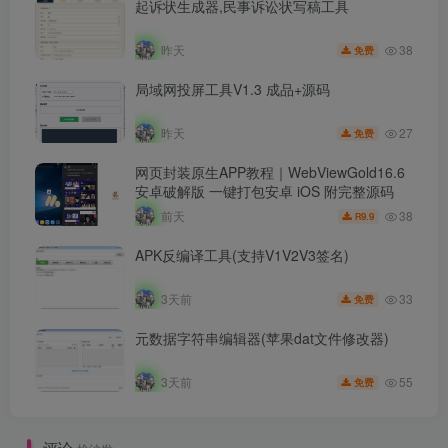
起诉状生成器,民事诉讼状写稿工具
38
昨天
免费
局域网投屏工具V1.3 成品+源码
27
昨天
免费
网页封装原生APP教程｜WebViewGold16.6
安卓破解版 一键打包安卓 iOS 附完整源码
38
前天
9.9
R
APK反编译工具(支持V1V2V3签名)
33
3天前
免费
元数据字符串编辑器(苹果dat文件修改器)
55
3天前
免费
评论