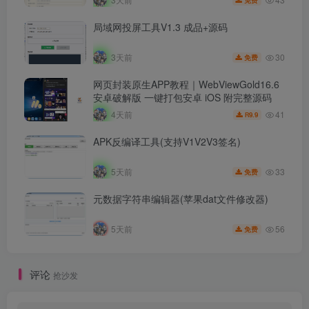
免费
局域网投屏工具V1.3 成品+源码
30
3天前
免费
网页封装原生APP教程｜WebViewGold16.6
安卓破解版 一键打包安卓 iOS 附完整源码
41
4天前
9.9
R
APK反编译工具(支持V1V2V3签名)
33
5天前
免费
元数据字符串编辑器(苹果dat文件修改器)
56
5天前
免费
评论
抢沙发