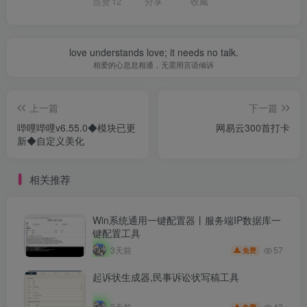
点赞
12
分享
收藏
love understands love; it needs no talk.
相爱的心息息相通，无需用言语倾诉
上一篇
下一篇
哔哩哔哩v6.55.0◆模块已更
网易云300首打卡
新◆自定义美化
相关推荐
Win系统通用一键配置器丨服务端IP数据库一
键配置工具
57
3天前
免费
起诉状生成器,民事诉讼状写稿工具
43
3天前