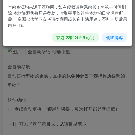
【资源介绍】全自动壁纸是一款自动进行壁纸更换的软件，
本站资源均来源于互联网，如有侵权请联系站长！将第一时间删
这款软件能够全自动的更换壁纸，让你的壁纸变得更加的好
除 本站资源售价只是赞助，收取费用仅维持本站的日常运营所
看，满足你对于壁纸上面的需求，如果你对于壁纸有着别样
需！ 资源仅供学习参考请勿商用或其它非法用途，否则一切后果
用户自负！
的需求的话，那么这款全自动壁纸绝对能够符合你自身的需
求，需要的话就快来下载这款全自动壁纸！
香港 2核2G 9.9元/月
朝晞博客
全自动壁纸
自动进行壁纸的更换，直接的从各种源当中选择你所喜欢的
壁纸！
软件功能
1、壁纸自动更换 （锁屏时切换，每次打开都是新壁纸）
（1）可以指定任意目录，从该目录获取