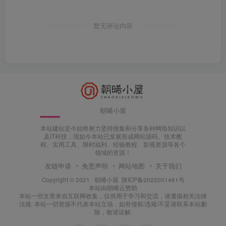
暂无评论内容
朝晞小屋
本站建站至今始终努力坚持搜集和分享各种网络知识以
及IT科技，现如今本站已发展形成网站源码、技术教
程、实用工具、限时福利、经验教程、影视资源等各个
领域的资源！
友链申请
免责声明
网站地图
关于我们
Copyright © 2021 ·
朝晞小屋
陕ICP备2022001461号
本站由
朝晞云
赞助
本站一些文章来自互联网收集，仅供用于学习和交流，请遵循相关法律
法规. 本站一切资源不代表本站立场，如有侵权/违规/不妥请联系本站删
除，敬请谅解.