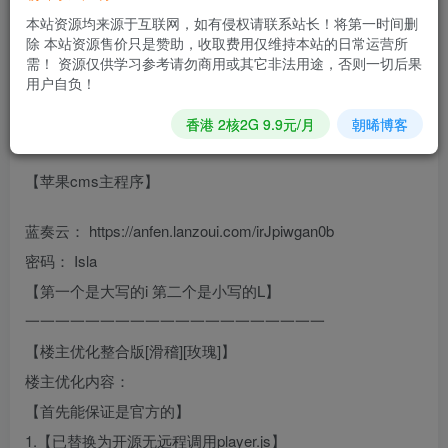
强大的快速建站系统。 经过近多年的开发经验和技术积累，
本站资源均来源于互联网，如有侵权请联系站长！将第一时间删
苹果CMS程序已逐步走向成熟，在易用性和功能上已经成为
除 本站资源售价只是赞助，收取费用仅维持本站的日常运营所
同行中的佼佼者。 程序体积小->优化程序代码，运行速度快-
需！ 资源仅供学习参考请勿商用或其它非法用途，否则一切后果
用户自负！
>高效的缓存处理，只要普通的虚拟主机就可以完美搭建起
来，建站成本非常低可能用到的帖子
香港 2核2G 9.9元/月
朝晞博客
一一一一一一一一一一一一一
【苹果cms主程序】
蓝奏云： https://anfen.lanzoui.com/irJpiwgan0b
密码： Isla
【第一个是大写的i 第二个是小写的L】
一一一一一一一一一一一一一一一一一一一一
【楼主优化整合版[滑稽][玫瑰]】
楼主优化内容：
【首先能保证是官方的】
1.【已替换为开源无远程调用player.js】