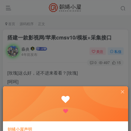
首页
源码程序
正文
搭建一款影视网/苹果cmsv10/模板+采集接口
淼炎
关注
私信
4年前发布
0
497
15
[玫瑰]这么好，还不进来看看？[玫瑰]
[呵呵]
[呵呵][呵呵]
【留下点赞和葫芦吧葫芦丝们[滑稽][玫瑰]】
【苹果cms程序简介】
苹果CMS程序是一套采用PHP+MYSQL环境下运行的完善而
朝晞小屋声明