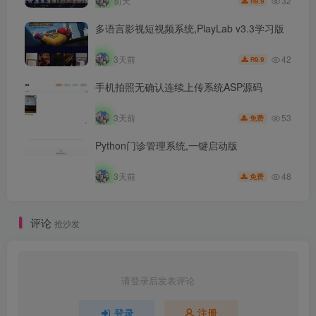
32
前天
9.9
R
多语言影视短视频系统,PlayLab v3.3学习版
42
3天前
9.9
R
手机拍照无确认连续上传系统ASP源码
53
3天前
免费
Python门诊管理系统,一键启动版
48
3天前
免费
评论
抢沙发
请登录后发表评论
登录
注册