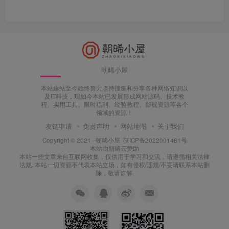
朝晞小屋
本站建站至今始终努力坚持搜集和分享各种网络知识以
及IT科技，现如今本站已发展形成网站源码、技术教
程、实用工具、限时福利、经验教程、影视资源等各个
领域的资源！
友链申请
免责声明
网站地图
关于我们
Copyright © 2021 ·
朝晞小屋
陕ICP备2022001461号
本站由
朝晞云
赞助
本站一些文章来自互联网收集，仅供用于学习和交流，请遵循相关法律
法规. 本站一切资源不代表本站立场，如有侵权/违规/不妥请联系本站删
除，敬请谅解.