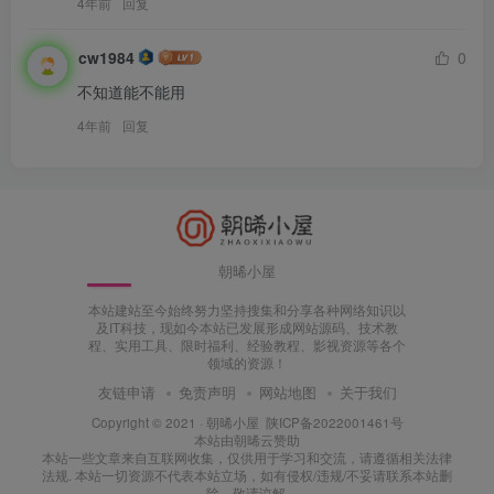
4年前
回复
cw1984
0
不知道能不能用
4年前
回复
朝晞小屋
本站建站至今始终努力坚持搜集和分享各种网络知识以
及IT科技，现如今本站已发展形成网站源码、技术教
程、实用工具、限时福利、经验教程、影视资源等各个
领域的资源！
友链申请
免责声明
网站地图
关于我们
Copyright © 2021 ·
朝晞小屋
陕ICP备2022001461号
本站由
朝晞云
赞助
本站一些文章来自互联网收集，仅供用于学习和交流，请遵循相关法律
法规. 本站一切资源不代表本站立场，如有侵权/违规/不妥请联系本站删
除，敬请谅解.