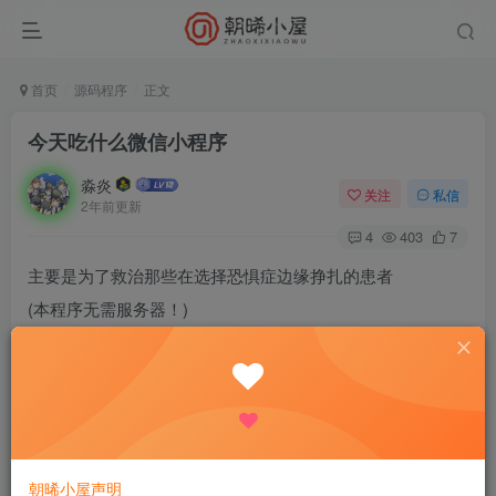
首页
源码程序
正文
今天吃什么微信小程序
淼炎
关注
私信
2年前更新
4
403
7
主要是为了救治那些在选择恐惧症边缘挣扎的患者
(本程序无需服务器！)
关于页面修改说明：
1./page/about/about.js —- 25行
2./page/about/about.js — 37行
3./page/about/about.js —- 42
4./page/about/about.js —- 47行
朝晞小屋声明