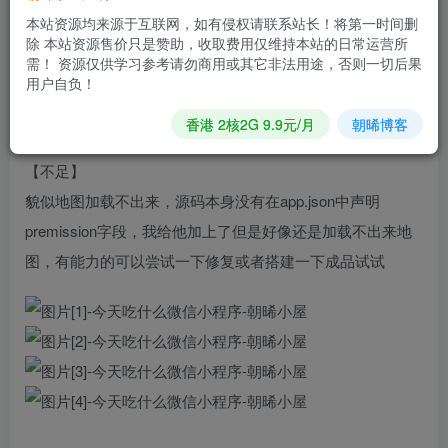
5./page/about/about.js —- 50行
本站资源均来源于互联网，如有侵权请联系站长！将第一时间删
6./page/about/about.js —- 55行
除 本站资源售价只是赞助，收取费用仅维持本站的日常运营所
需！ 资源仅供学习参考请勿商用或其它非法用途，否则一切后果
用户自负！
源码已经将联系方式去除，演示站的话暂无，我没有搭建，
只是在开放者工具上测试了一遍
香港 2核2G 9.9元/月
朝晞博客
【不足】
貌似地图加载不出来，源码本身没有在app.json中声明
premission字段，我给他加上了但是好像还是加载不出来地
图，有能力的可以尝试一下修复或者搭建一下成品试试