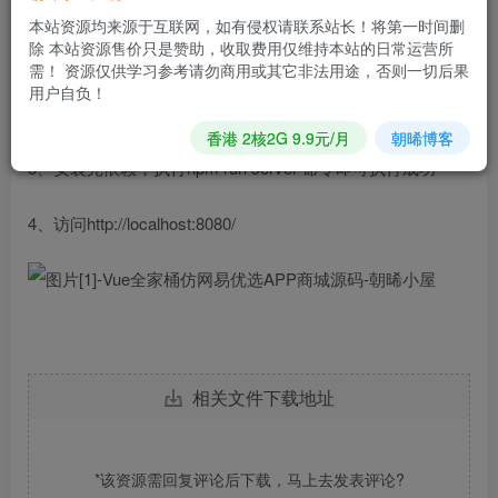
1、将项目克隆下来
本站资源均来源于互联网，如有侵权请联系站长！将第一时间删
除 本站资源售价只是赞助，收取费用仅维持本站的日常运营所
需！ 资源仅供学习参考请勿商用或其它非法用途，否则一切后果
推荐免费主机：http://xue.zxiyun.com
用户自负！
2、根目录 执行命令— npm i 安装依赖
香港 2核2G 9.9元/月
朝晞博客
3、安装完依赖，执行npm run server 命令即可执行成功
4、访问http://localhost:8080/
相关文件下载地址
*该资源需回复评论后下载，马上去
发表评论
?