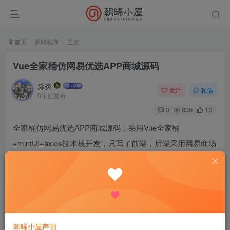
首页
源码程序
正文
Vue全家桶仿网易优选APP商城源码
淼炎
关注
私信
5年前发布
0
836
10
全家桶仿网易优选APP商城源码，采用Vue全家桶
+mintUI+axios技术栈开发，只写了前端，后端采用网易商场
抓包接口，也可以二次修改成自己的接口。
实现了功能：首页、商品列表、商品分类、下单、购物车、
个人中心、值得买功能模块等，小的功能模块。
安装方法：
朝晞小屋声明