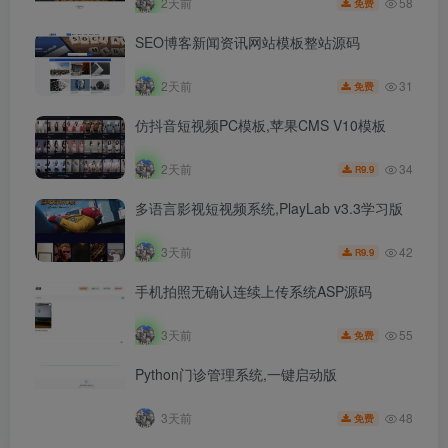
58
2天前
免费
SEO博客新闻资讯网站模板整站源码
31
2天前
免费
仿抖音短视频PC模板,苹果CMS V10模板
34
2天前
9.9
R
多语言影视短视频系统,PlayLab v3.3学习版
42
3天前
9.9
R
手机拍照无确认连续上传系统ASP源码
55
3天前
免费
Python门诊管理系统,一键启动版
48
3天前
免费