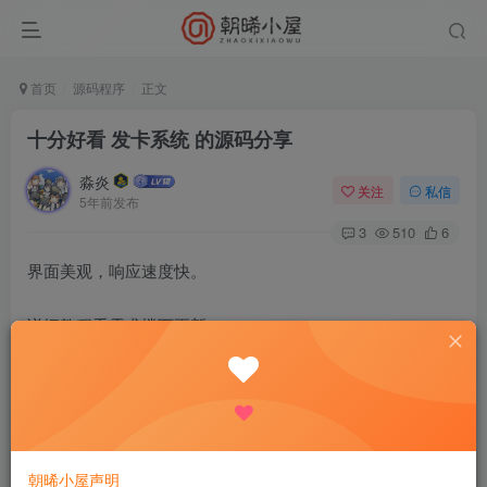
首页
源码程序
正文
十分好看 发卡系统 的源码分享
淼炎
关注
私信
5年前发布
3
510
6
界面美观，响应速度快。
详细教程看需求楼下更新。
简易教程：
（需要设置伪静态thinkPHP，和运行目录public）
因此，虚拟主机无法搭建！！！
1.购买主机或服务器。
朝晞小屋声明