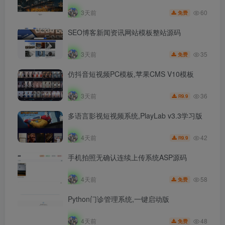
60
3天前
免费
SEO博客新闻资讯网站模板整站源码
35
3天前
免费
仿抖音短视频PC模板,苹果CMS V10模板
36
3天前
9.9
R
多语言影视短视频系统,PlayLab v3.3学习版
42
4天前
9.9
R
手机拍照无确认连续上传系统ASP源码
58
4天前
免费
Python门诊管理系统,一键启动版
48
4天前
免费