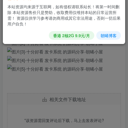
2.解析域名
本站资源均来源于互联网，如有侵权请联系站长！将第一时间删
3.上传源码到主机文件夹，解压
除 本站资源售价只是赞助，收取费用仅维持本站的日常运营所
4.绑定域名，设置运行目录，设置伪静态
需！ 资源仅供学习参考请勿商用或其它非法用途，否则一切后果
用户自负！
5.安装程序，搭建完成
香港 2核2G 9.9元/月
朝晞博客
相关文件下载地址
*该资源需回复评论后下载，马上去
发表评论
?