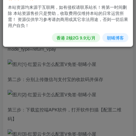
名，别像个脑残一样填成V免签地址
本站资源均来源于互联网，如有侵权请联系站长！将第一时间删
除 本站资源售价只是赞助，收取费用仅维持本站的日常运营所
需！ 资源仅供学习参考请勿商用或其它非法用途，否则一切后果
异步通知地址：http://你的发卡网域名/notify?
用户自负！
mode_type=notify_vpay
香港 2核2G 9.9元/月
朝晞博客
同步通知地址：http://你的发卡网域名/notify?
mode_type=return_vpay
第二步：分别上传微信与支付宝的收款码并保存
第三步：下载监控端APK软件，打开软件扫描【配置二维
码】