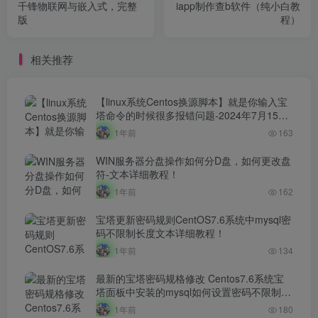
千锋物联网与嵌入式，完整
iapp制作查b软件（纯小白教
版
程）
相关推荐
【linux系统Centos换源脚本】就是你输入宝
塔命令的时候很多报错问题-2024年7月15日
最新打包整理-解决小厂服务器yum源！
1年前
163
WIN服务器分盘操作如何分D盘，如何更改盘
符-文本详细教程！
1年前
162
宝塔更新密码规则CentOS7.6系统中mysql密
码不限制长度文本详细教程！
1年前
134
最新的宝塔密码规格修改 Centos7.6系统宝
塔面板中安装的mysql如何设置密码不限制长
度文本详细教程！！
1年前
180