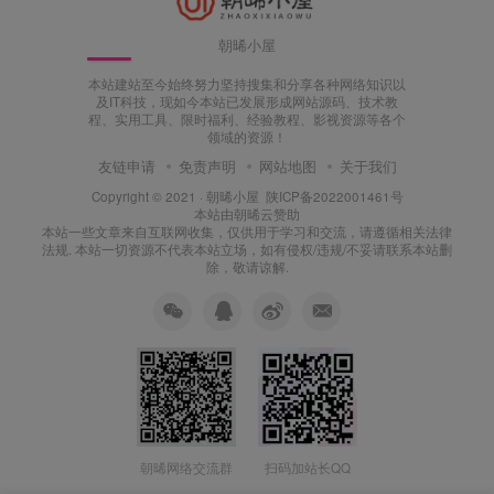
朝晞小屋
本站建站至今始终努力坚持搜集和分享各种网络知识以
及IT科技，现如今本站已发展形成网站源码、技术教
程、实用工具、限时福利、经验教程、影视资源等各个
领域的资源！
友链申请
免责声明
网站地图
关于我们
Copyright © 2021 ·
朝晞小屋
陕ICP备2022001461号
本站由
朝晞云
赞助
本站一些文章来自互联网收集，仅供用于学习和交流，请遵循相关法律
法规. 本站一切资源不代表本站立场，如有侵权/违规/不妥请联系本站删
除，敬请谅解.
朝晞网络交流群
扫码加站长QQ