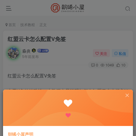
首页
技术教程
正文
红盟云卡怎么配置V免签
淼炎
关注
私信
5年前发布
0
1049
10
红盟云卡怎么配置V免签
由于V免签特殊性，本教程内只说明如何在红盟云卡上接入V
免签支付，不适用其他发卡接入
教程开始[玫瑰]
第一步：先搭建V免签，而后进入V免签后台，异步与同步回
调设置，案例中的“发卡域名”部分改为你自己的发卡网域
朝晞小屋声明