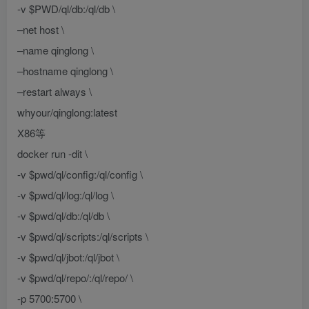
-v $PWD/ql/db:/ql/db \
–net host \
–name qinglong \
–hostname qinglong \
–restart always \
whyour/qinglong:latest
X86等
docker run -dit \
-v $pwd/ql/config:/ql/config \
-v $pwd/ql/log:/ql/log \
-v $pwd/ql/db:/ql/db \
-v $pwd/ql/scripts:/ql/scripts \
-v $pwd/ql/jbot:/ql/jbot \
-v $pwd/ql/repo/:/ql/repo/ \
-p 5700:5700 \