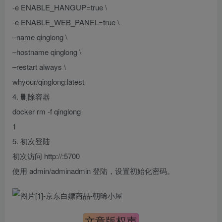
-e ENABLE_HANGUP=true \
-e ENABLE_WEB_PANEL=true \
–name qinglong \
–hostname qinglong \
–restart always \
whyour/qinglong:latest
4. 删除容器
docker rm -f qinglong
1
5. 初次登陆
初次访问 http://:5700
使用 admin/adminadmin 登陆，设置初始化密码。
文章版权声