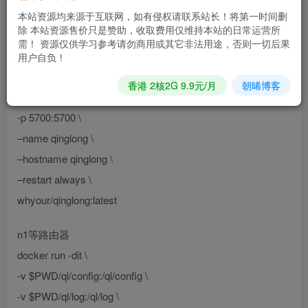
普通服务器
本站资源均来源于互联网，如有侵权请联系站长！将第一时间删
除 本站资源售价只是赞助，收取费用仅维持本站的日常运营所
docker run -dit \
需！ 资源仅供学习参考请勿商用或其它非法用途，否则一切后果
-v $PWD/ql/config:/ql/config \
用户自负！
-v $PWD/ql/log:/ql/log \
香港 2核2G 9.9元/月
朝晞博客
-v $PWD/ql/db:/ql/db \
-p 5700:5700 \
–name qinglong \
–hostname qinglong \
–restart always \
whyour/qinglong:latest
n1等路由器
docker run -dit \
-v $PWD/ql/config:/ql/config \
-v $PWD/ql/log:/ql/log \