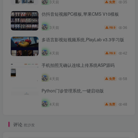
35
3天前
免费
仿抖音短视频PC模板,苹果CMS V10模板
36
3天前
9.9
R
多语言影视短视频系统,PlayLab v3.3学习版
42
4天前
9.9
R
手机拍照无确认连续上传系统ASP源码
58
4天前
免费
Python门诊管理系统,一键启动版
48
4天前
免费
评论
抢沙发