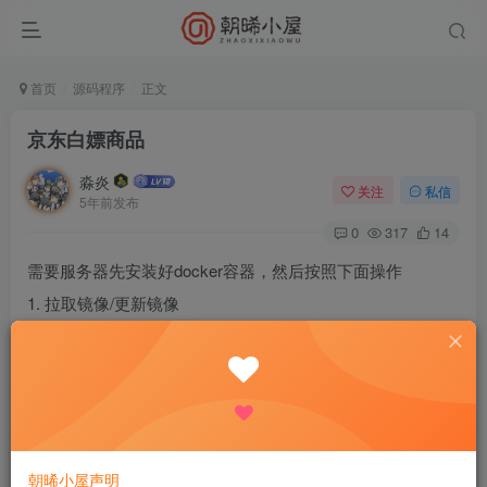
首页
源码程序
正文
京东白嫖商品
淼炎
关注
私信
5年前发布
0
317
14
需要服务器先安装好docker容器，然后按照下面操作
1. 拉取镜像/更新镜像
docker pull whyour/qinglong:latest
2. 删除镜像
docker rmi whyour/qinglong:latest
3. 启动容器
朝晞小屋声明