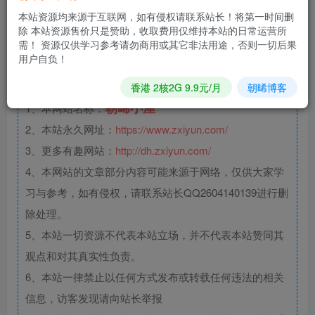
本站资源均来源于互联网，如有侵权请联系站长！将第一时间删
除 本站资源售价只是赞助，收取费用仅维持本站的日常运营所
文章版权声
需！ 资源仅供学习参考请勿商用或其它非法用途，否则一切后果
用户自负！
明
香港 2核2G 9.9元/月
朝晞博客
朝晞小屋
1、本网站名称：
2、本站永久网址：
https://www.zxiyun.com/
3、更多有趣网站：
http://dh.zxiyun.com/
4、本网站的文章部分内容可能来源于网络，仅供大家学
习与参考，如有侵权，请联系站长QQ2604140139进行删
除处理。
5、本站一切资源不代表本站立场，并不代表本站赞同其
观点和对其真实性负责。
6、本站一律禁止以任何方式发布或转载任何违法的相关
信息，访客发现请向站长举报