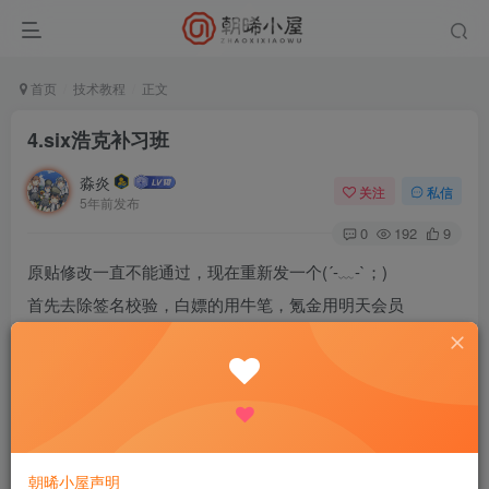
首页
技术教程
正文
4.six浩克补习班
淼炎
关注
私信
5年前发布
0
192
9
原贴修改一直不能通过，现在重新发一个(´-﹏-`；)
首先去除签名校验，白嫖的用牛笔，氪金用明天会员
本人使用牛笔时选择的超强去除1.0，原包(ㅇㅅㅇ❀)加了贴
图希望能过
朝晞小屋声明