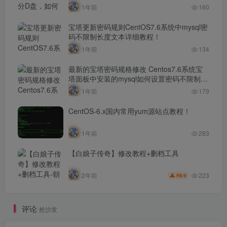
1年前
160
宝塔更新密码规则CentOS7.6系统中mysql密
码不限制长度文本详细教程！
1年前
134
最新的宝塔密码规格修改 Centos7.6系统宝
塔面板中安装的mysql如何设置密码不限制长
度文本详细教程！！
1年前
179
CentOS-6.x国内常用yum源站点教程！
1年前
283
【白娘子传奇】修改教程+删档工具
223
2年前
9.9
R
评论
抢沙发