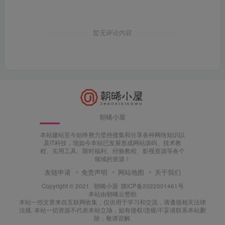
暂无评论内容
朝晞小屋
本站建站至今始终努力坚持搜集和分享各种网络知识以
及IT科技，现如今本站已发展形成网站源码、技术教
程、实用工具、限时福利、经验教程、影视资源等各个
领域的资源！
友链申请
免责声明
网站地图
关于我们
Copyright © 2021 ·
朝晞小屋
陕ICP备2022001461号
本站由
朝晞云
赞助
本站一些文章来自互联网收集，仅供用于学习和交流，请遵循相关法律
法规. 本站一切资源不代表本站立场，如有侵权/违规/不妥请联系本站删
除，敬请谅解.