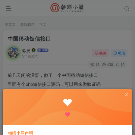
首页
源码程序
正文
中国移动短信接口
淼炎
关注
私信
5年前发布
13
430
12
前几天闲的没事，做了一个中国移动短信接口
里面有个php短信接口源码，可以用来做验证码
源码没有任何联系方式和病毒。[玫瑰]
朝晞小屋声明