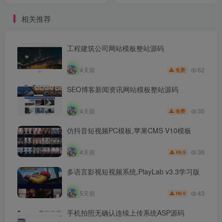
相关推荐
工程建筑公司网站模板整站源码
62
4天前
免费
SEO博客新闻资讯网站模板整站源码
35
4天前
免费
仿抖音短视频PC模板,苹果CMS V10模板
36
4天前
9.9
R
多语言影视短视频系统,PlayLab v3.3学习版
43
5天前
9.9
R
手机拍照无确认连续上传系统ASP源码