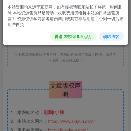
本站资源均来源于互联网，如有侵权请联系站长！将第一时间删
除 本站资源售价只是赞助，收取费用仅维持本站的日常运营所
相关文件下载地址
需！ 资源仅供学习参考请勿商用或其它非法用途，否则一切后果
用户自负！
*该资源需回复评论后下载，马上去
发表评论
?
香港 2核2G 9.9元/月
朝晞博客
©下载资源版权归作者所有；本站所有资源均来源于网络，仅供学
习使用，请支持正版！
文章版权声
明
朝晞小屋
1、本网站名称：
2、本站永久网址：
https://www.zxiyun.com/
3、更多有趣网站：
http://dh.zxiyun.com/