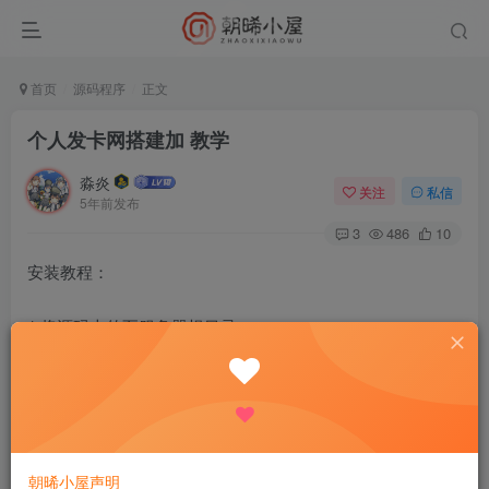
首页
源码程序
正文
个人发卡网搭建加 教学
淼炎
关注
私信
5年前发布
3
486
10
安装教程：
1.将源码上传至服务器根目录
2.将源码进行解压
3.访问http://域名/install安装程序
朝晞小屋声明