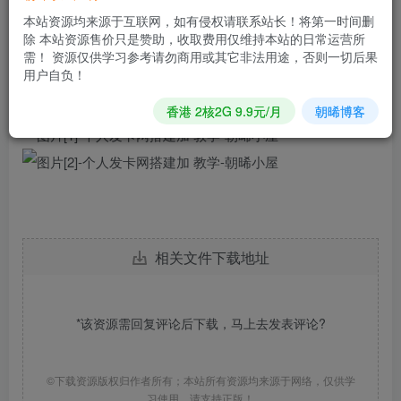
4.登录后台地址http://域名/admin
本站资源均来源于互联网，如有侵权请联系站长！将第一时间删
除 本站资源售价只是赞助，收取费用仅维持本站的日常运营所
5.后台账号admin密码123456
需！ 资源仅供学习参考请勿商用或其它非法用途，否则一切后果
用户自负！
本程序全开源版本
香港 2核2G 9.9元/月
朝晞博客
相关文件下载地址
*该资源需回复评论后下载，马上去
发表评论
?
©下载资源版权归作者所有；本站所有资源均来源于网络，仅供学
习使用，请支持正版！