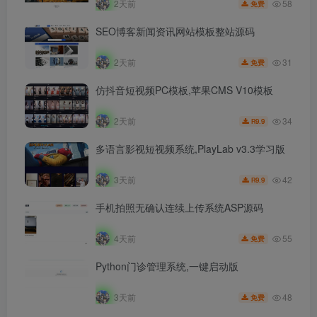
58
2天前
免费
SEO博客新闻资讯网站模板整站源码
31
2天前
免费
仿抖音短视频PC模板,苹果CMS V10模板
34
2天前
9.9
R
多语言影视短视频系统,PlayLab v3.3学习版
42
3天前
9.9
R
手机拍照无确认连续上传系统ASP源码
55
4天前
免费
Python门诊管理系统,一键启动版
48
3天前
免费