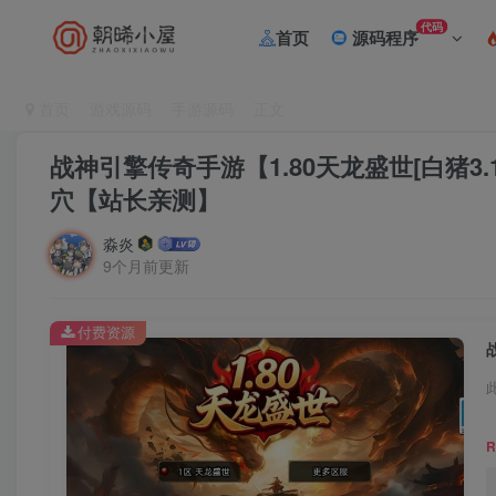
代码
首页
源码程序
首页
游戏源码
手游源码
正文
战神引擎传奇手游【1.80天龙盛世[白猪3
穴【站长亲测】
淼炎
9个月前更新
付费资源