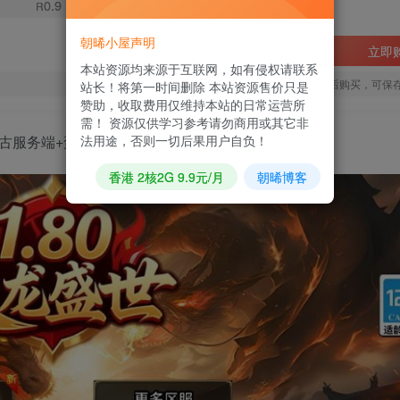
0.9
R
朝晞小屋声明
立即
本站资源均来源于互联网，如有侵权请联系
您当前未登录！建议登陆后购买，可保
站长！将第一时间删除 本站资源售价只是
赞助，收取费用仅维持本站的日常运营所
需！ 资源仅供学习参考请勿商用或其它非
法用途，否则一切后果用户自负！
理复古服务端+蛮荒战场+神迹寻宝+蚂蚁洞穴
香港 2核2G 9.9元/月
朝晞博客