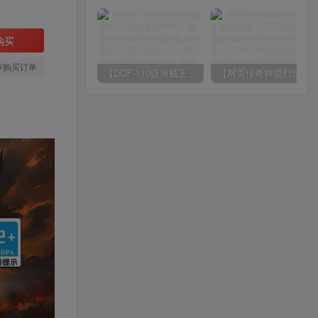
购买
存购买订单
【DOF-110级海贼王超变四大陆全职业PVF】站长推荐经典3D冒险格斗闯关西方魔幻端游-2024年8月8日最新打包Linux服务端源码视频架设教程-等级补丁-配套完整客户端！
【网页传奇神皇烈焰假人陪玩版】站长推荐典藏版角色扮演类传奇网页游戏-2024年8月8日最新打包Wn服务端源码视频架设教程-配套GM工具！