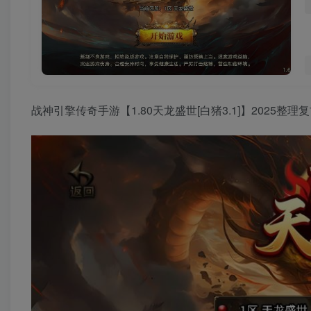
战神引擎传奇手游【1.80天龙盛世[白猪3.1]】2025整