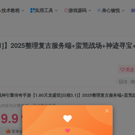
技术教程
实用工具
游戏源码
身心愉悦
.1]】2025整理复古服务端+蛮荒战场+神迹寻宝
关注
0
此内容为付费资源，请付费后查看
9.9
限时特惠
18.8
R
R
免费
普通会员
超级会员