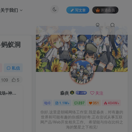
关于我们
写文章
开通会员
+蚂蚁洞
私信
109
5
淼炎
关注
战神引擎传奇手游【1.80天龙盛世[白猪3.1]】2025整理复古服务端+蛮荒战场+神迹寻宝+蚂蚁洞穴【站长亲测】
0
1.1W+
237
351
404W+
你好,这里是朝晞网络工作室,我是淼炎，对有趣的
世界和可能有趣的你感到好奇,正在尝试从事互联
网产品/Web开发相关工作。 希望能与你在比特之
海的繁星之下相见!