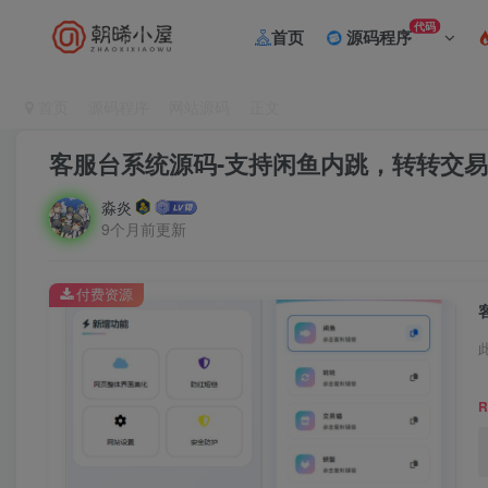
代码
首页
源码程序
首页
源码程序
网站源码
正文
客服台系统源码-支持闲鱼内跳，转转交
淼炎
9个月前更新
付费资源