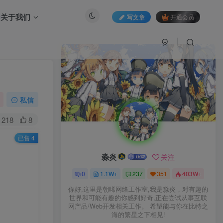
关于我们
写文章
开通会员
私信
218
8
已售 4
淼炎
关注
0
1.1W+
237
351
403W+
你好,这里是朝晞网络工作室,我是淼炎，对有趣的
世界和可能有趣的你感到好奇,正在尝试从事互联
网产品/Web开发相关工作。 希望能与你在比特之
海的繁星之下相见!