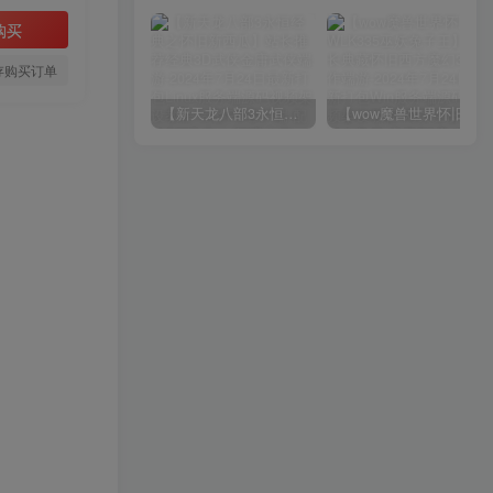
购买
存购买订单
【新天龙八部3永恒经典之怀旧新西瓜】站长推荐经典3D武侠金庸武侠端游-2024年7月24日最新打包Linux服务端源码视频架设教程-完整PC客户端-配套GM工具！
【wow魔兽世界怀旧版WLK335巫妖兔子王】站长典藏怀旧西方魔幻3D巨作端游-2024年7月24日最新打包Win服务端源码视频架设教程-网页注册-GM指令教程-完整PC客户端！