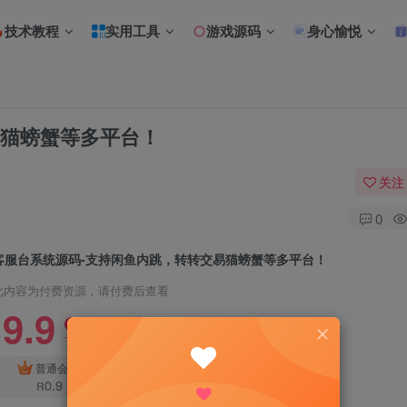
技术教程
实用工具
游戏源码
身心愉悦
易猫螃蟹等多平台！
关注
0
客服台系统源码-支持闲鱼内跳，转转交易猫螃蟹等多平台！
此内容为付费资源，请付费后查看
9.9
限时特惠
18.8
R
R
免费
普通会员
超级会员
0.9
R