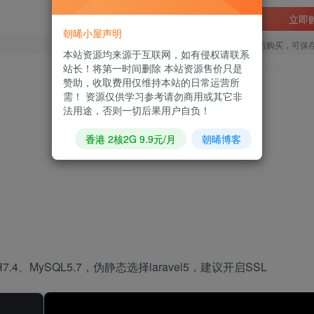
立即
朝晞小屋声明
您当前未登录！建议登陆后购买，可保
本站资源均来源于互联网，如有侵权请联系
站长！将第一时间删除 本站资源售价只是
赞助，收取费用仅维持本站的日常运营所
需！ 资源仅供学习参考请勿商用或其它非
法用途，否则一切后果用户自负！
香港 2核2G 9.9元/月
朝晞博客
7.4、MySQL5.7，伪静态选择laravel5，建议开启SSL