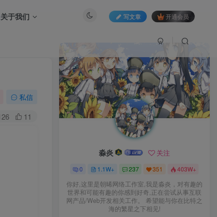
关于我们
写文章
开通会员
私信
126
11
淼炎
关注
0
1.1W+
237
351
403W+
你好,这里是朝晞网络工作室,我是淼炎，对有趣的
世界和可能有趣的你感到好奇,正在尝试从事互联
网产品/Web开发相关工作。 希望能与你在比特之
海的繁星之下相见!