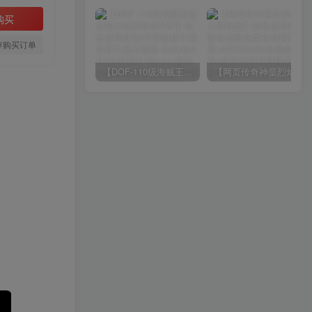
购买
存购买订单
【DOF-110级海贼王超变四大陆全职业PVF】站长推荐经典3D冒险格斗闯关西方魔幻端游-2024年8月8日最新打包Linux服务端源码视频架设教程-等级补丁-配套完整客户端！
【网页传奇神皇烈焰假人陪玩版】站长推荐典藏版角色扮演类传奇网页游戏-2024年8月8日最新打包Wn服务端源码视频架设教程-配套GM工具！