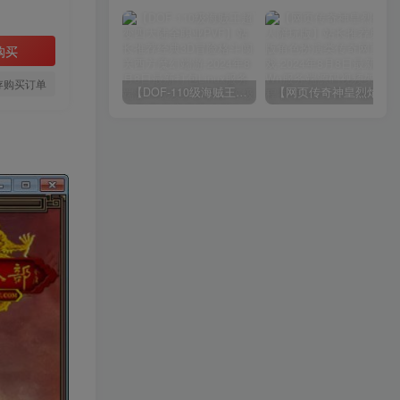
购买
存购买订单
【DOF-110级海贼王超变四大陆全职业PVF】站长推荐经典3D冒险格斗闯关西方魔幻端游-2024年8月8日最新打包Linux服务端源码视频架设教程-等级补丁-配套完整客户端！
【网页传奇神皇烈焰假人陪玩版】站长推荐典藏版角色扮演类传奇网页游戏-2024年8月8日最新打包Wn服务端源码视频架设教程-配套GM工具！