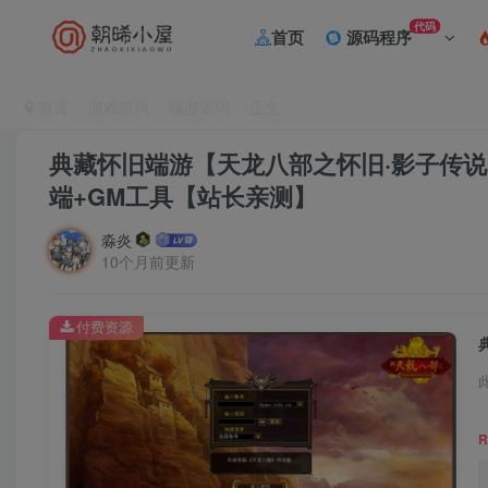
代码
首页
源码程序
首页
游戏源码
端游源码
正文
典藏怀旧端游【天龙八部之怀旧·影子传说】
端+GM工具【站长亲测】
淼炎
10个月前更新
付费资源