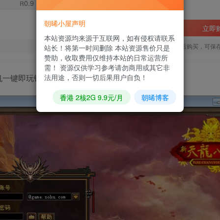
0.9
R
朝晞小屋声明
立即
本站资源均来源于互联网，如有侵权请联系
您当前未登录！建议登陆后购买，可保
站长！将第一时间删除 本站资源售价只是
赞助，收取费用仅维持本站的日常运营所
需！ 资源仅供学习参考请勿商用或其它非
法用途，否则一切后果用户自负！
一键即玩镜像端+Linux本地学习手工端+GM工具
香港 2核2G 9.9元/月
朝晞博客