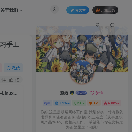
关于我们
写文章
开通会员
学习手工
私信
114
15
淼炎
关注
典藏怀旧端游【天龙八部之怀旧·影子传说】2025整理单机一键即玩镜像端+Linux本地学习手工端+GM工具【站长亲测】
0
1.1W+
237
351
403W+
你好,这里是朝晞网络工作室,我是淼炎，对有趣的
世界和可能有趣的你感到好奇,正在尝试从事互联
网产品/Web开发相关工作。 希望能与你在比特之
海的繁星之下相见!