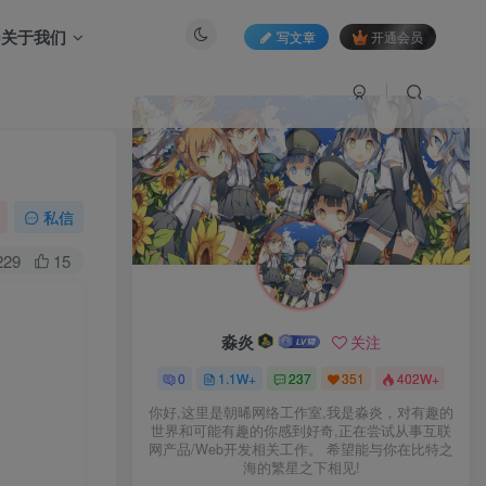
关于我们
写文章
开通会员
私信
229
15
淼炎
关注
0
1.1W+
237
351
402W+
你好,这里是朝晞网络工作室,我是淼炎，对有趣的
世界和可能有趣的你感到好奇,正在尝试从事互联
网产品/Web开发相关工作。 希望能与你在比特之
海的繁星之下相见!