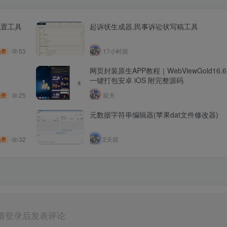
配置工具
起诉状生成器,民事诉讼状写稿工具
53
17小时前
免费
网页封装原生APP教程｜WebViewGold16
一键打包安卓 iOS 附完整源码
25
前天
免费
元数据字符串编辑器(苹果dat文件修改器)
32
2天前
免费
请登录后发表评论