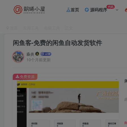
代码
首页
源码程序
首页
实用工具
电脑工具
正文
闲鱼客-免费的闲鱼自动发货软件
淼炎
10个月前更新
免费资源