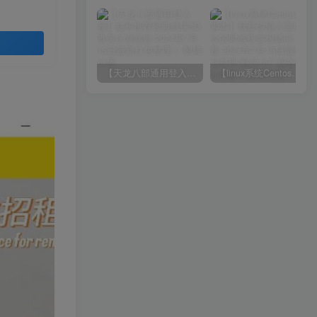
【天龙八部通用登入器】站长推荐经典武侠3D唯美江湖端游-2024年7月15日最新打包整理！
【linux系统Centos换源脚本】就是你输入宝塔命令的时候很多报错问题-2024年7月15日最新打包整理-解决小厂服务器yum源！