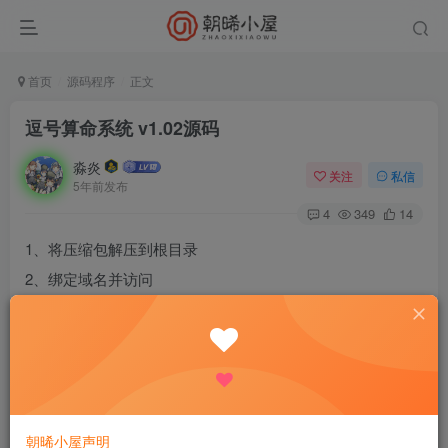
首页
源码程序
正文
逗号算命系统 v1.02源码
淼炎
关注
私信
5年前发布
4
349
14
1、将压缩包解压到根目录
2、绑定域名并访问
3、输入数据库相关信息
4、登录后台
5、系统设置-数据库恢复-依次导入数据库
6、系统设置-WAP设置-设置WAP独立域名【免费版无此功
能】
朝晞小屋声明