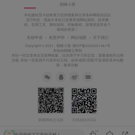
朝晞小屋
本站建站至今始终努力坚持搜集和分享各种网络知识以
及IT科技，现如今本站已发展形成网站源码、技术教
程、实用工具、限时福利、经验教程、影视资源等各个
领域的资源！
友链申请
免责声明
网站地图
关于我们
Copyright © 2021 ·
朝晞小屋
陕ICP备2022001461号
本站由
朝晞云
赞助
本站一些文章来自互联网收集，仅供用于学习和交流，请遵循相关法律
法规. 本站一切资源不代表本站立场，如有侵权/违规/不妥请联系本站删
除，敬请谅解.
朝晞网络交流群
扫码加站长QQ
14
欢迎您留下宝贵的见解！