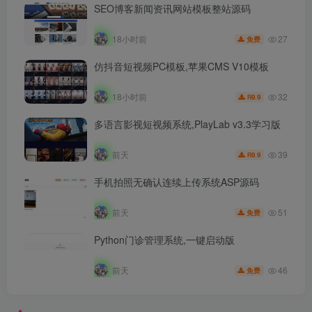
SEO博客新闻资讯网站模板整站源码
27
18小时前
免费
仿抖音短视频PC模板,苹果CMS V10模板
32
18小时前
9.9
R
多语言影视短视频系统,PlayLab v3.3学习版
39
前天
9.9
R
手机拍照无确认连续上传系统ASP源码
51
前天
免费
Python门诊管理系统,一键启动版
46
前天
免费