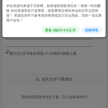
7、系统设置-站点设置-设置网站信息
本站资源均来源于互联网，如有侵权请联系站长！将第一时间删
8、系统设置-SEO设置-设置网站SEO信息
除 本站资源售价只是赞助，收取费用仅维持本站的日常运营所
需！ 资源仅供学习参考请勿商用或其它非法用途，否则一切后果
9、设置伪静态–选择thinkphp伪静态规则–虚拟主机在伪静态
用户自负！
设置处填写【具体见源码安装包】
香港 2核2G 9.9元/月
朝晞博客
10、文章管理-添加文章
————————————————————————
————————————————————————
相关文件下载地址
*该资源需回复评论后下载，马上去
发表评论
?