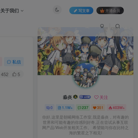
关于我们
写文章
开通会员
私信
452
5
淼炎
关注
0
1.1W+
237
351
403W+
你好,这里是朝晞网络工作室,我是淼炎，对有趣的
世界和可能有趣的你感到好奇,正在尝试从事互联
网产品/Web开发相关工作。 希望能与你在比特之
海的繁星之下相见!