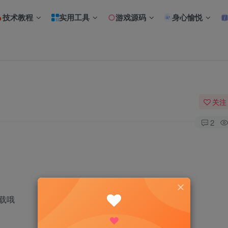
技术教程
实用工具
游戏源码
身心愉悦
关注
2
载哦