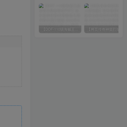
【DOF-110级海贼王超变四大陆全职业PVF】站长推荐经典3D冒险格斗闯关西方魔幻端游-2024年8月8日最新打包Linux服务端源码视频架设教程-等级补丁-配套完整客户端！
【网页传奇神皇烈焰假人陪玩版】站长推荐典藏版角色扮演类传奇网页游戏-2024年8月8日最新打包Wn服务端源码视频架设教程-配套GM工具！