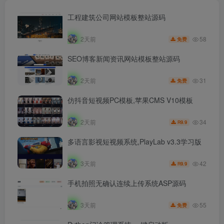
工程建筑公司网站模板整站源码
58
2天前
免费
SEO博客新闻资讯网站模板整站源码
31
2天前
免费
仿抖音短视频PC模板,苹果CMS V10模板
34
2天前
9.9
R
多语言影视短视频系统,PlayLab v3.3学习版
42
3天前
9.9
R
手机拍照无确认连续上传系统ASP源码
55
3天前
免费