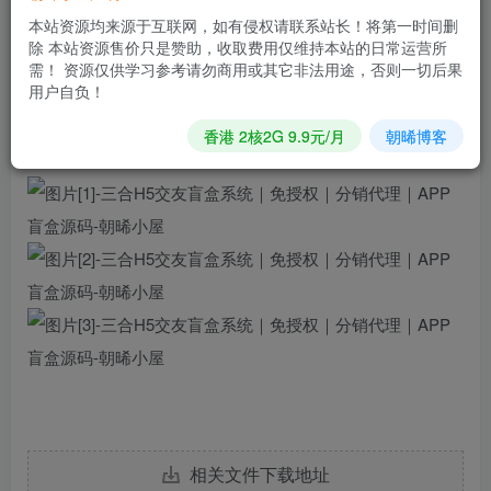
需要php5.6 7.2 需要安装sg11扩展 后台地址 域名/un 默认账
本站资源均来源于互联网，如有侵权请联系站长！将第一时间删
号密码 admin 123123
除 本站资源售价只是赞助，收取费用仅维持本站的日常运营所
需！ 资源仅供学习参考请勿商用或其它非法用途，否则一切后果
\Public\vue 这个目录前台的一些图片 \Public 前台 舔狗文
用户自负！
案。
香港 2核2G 9.9元/月
朝晞博客
详细教程下载源码就可以看到 。
相关文件下载地址