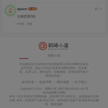
space
1
大佬厉害GG
5年前
回复
朝晞小屋
本站建站至今始终努力坚持搜集和分享各种网络知识以
及IT科技，现如今本站已发展形成网站源码、技术教
程、实用工具、限时福利、经验教程、影视资源等各个
领域的资源！
友链申请
免责声明
网站地图
关于我们
Copyright © 2021 ·
朝晞小屋
陕ICP备2022001461号
本站由
朝晞云
赞助
本站一些文章来自互联网收集，仅供用于学习和交流，请遵循相关法律
法规. 本站一切资源不代表本站立场，如有侵权/违规/不妥请联系本站删
除，敬请谅解.