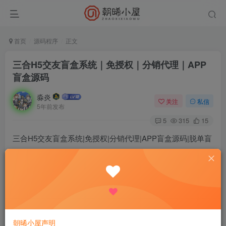
首页
源码程序
正文
三合H5交友盲盒系统｜免授权｜分销代理｜APP
盲盒源码
淼炎
关注
私信
5年前发布
5
315
15
三合H5交友盲盒系统|免授权|分销代理|APP盲盒源码|脱单盲
盒
导入数据库
宝塔设置 thinkphp 的伪静态
朝晞小屋声明