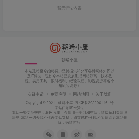
暂无评论内容
朝晞小屋
本站建站至今始终努力坚持搜集和分享各种网络知识以
及IT科技，现如今本站已发展形成网站源码、技术教
程、实用工具、限时福利、经验教程、影视资源等各个
领域的资源！
友链申请
免责声明
网站地图
关于我们
Copyright © 2021 ·
朝晞小屋
陕ICP备2022001461号
本站由
朝晞云
赞助
本站一些文章来自互联网收集，仅供用于学习和交流，请遵循相关法律
法规. 本站一切资源不代表本站立场，如有侵权/违规/不妥请联系本站删
除，敬请谅解.