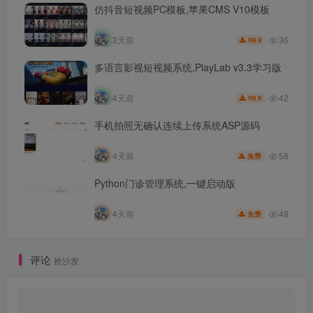
仿抖音短视频PC模板,苹果CMS V10模板
36
3天前
9.9
R
多语言影视短视频系统,PlayLab v3.3学习版
42
4天前
9.9
R
手机拍照无确认连续上传系统ASP源码
58
4天前
免费
Python门诊管理系统,一键启动版
48
4天前
免费
评论
抢沙发