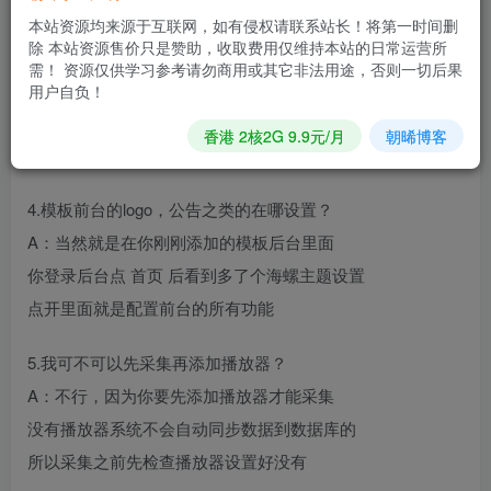
3.模板后台怎么设置？
本站资源均来源于互联网，如有侵权请联系站长！将第一时间删
除 本站资源售价只是赞助，收取费用仅维持本站的日常运营所
A：我这里举个栗子 海螺模板的后台设置呢是
需！ 资源仅供学习参考请勿商用或其它非法用途，否则一切后果
海螺主题设置,/admin.php/admin/conch/theme
用户自负！
把这个复制之后登录后台点 首页-自定义菜单配置 粘贴到那
香港 2核2G 9.9元/月
朝晞博客
里就行了 【添加后请清理缓存】
4.模板前台的logo，公告之类的在哪设置？
A：当然就是在你刚刚添加的模板后台里面
你登录后台点 首页 后看到多了个海螺主题设置
点开里面就是配置前台的所有功能
5.我可不可以先采集再添加播放器？
A：不行，因为你要先添加播放器才能采集
没有播放器系统不会自动同步数据到数据库的
所以采集之前先检查播放器设置好没有