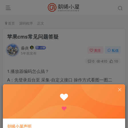
首页
源码程序
正文
苹果cms常见问题答疑
淼炎
关注
私信
5年前发布
0
410
10
1.播放器编码怎么搞？
A：先登录后台至 采集-自定义接口 操作方式看图一图二
2.有了播放器编码怎么添加？
A：在后台的 视频-播放器 点开有个添加的按钮
详细操作为图三
完成之后清理缓存采集资源就行了
朝晞小屋声明