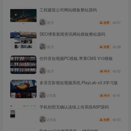
工程建筑公司网站模板整站源码
57
前天
免费
SEO博客新闻资讯网站模板整站源码
28
前天
免费
仿抖音短视频PC模板,苹果CMS V10模板
32
前天
9.9
R
多语言影视短视频系统,PlayLab v3.3学习版
41
2天前
9.9
R
手机拍照无确认连续上传系统ASP源码
53
2天前
免费
Python门诊管理系统,一键启动版