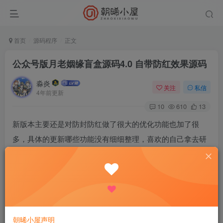
首页
源码程序
正文
公众号版月老姻缘盲盒源码4.0 自带防红效果源码
淼炎
关注
私信
4年前更新
10
610
13
新版本主要还是对防封防红做了很大的优化功能也加了很
多，具体的更新哪些功能没有细细整理，喜欢的自己拿去研
究吧！！
月老姻缘盲盒部署详细教程：
朝晞小屋声明