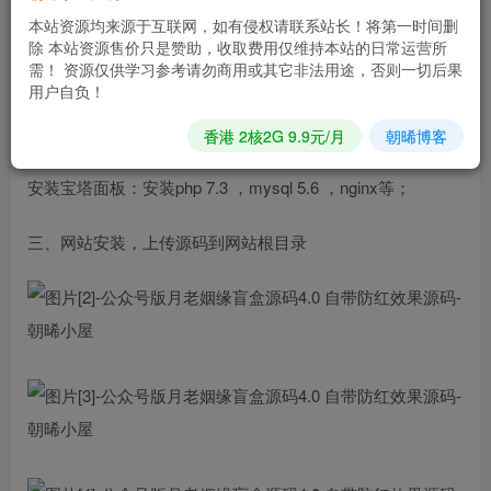
一、服务器要求：
本站资源均来源于互联网，如有侵权请联系站长！将第一时间删
除 本站资源售价只是赞助，收取费用仅维持本站的日常运营所
需！ 资源仅供学习参考请勿商用或其它非法用途，否则一切后果
建议使用linux centos 2核4G 50G存储或以上配置；
用户自负！
二、服务器要环境：
香港 2核2G 9.9元/月
朝晞博客
安装宝塔面板：安装php 7.3 ，mysql 5.6 ，nginx等；
三、网站安装，上传源码到网站根目录