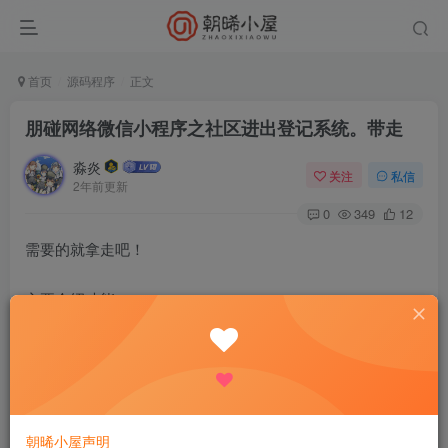
首页
源码程序
正文
朋碰网络微信小程序之社区进出登记系统。带走
淼炎
关注
私信
2年前更新
0
349
12
需要的就拿走吧！
主要介绍功能
看图片吧
搭建教程
域名需解析及php5.6及以上即可
1、上传后端源码至你的宝塔
朝晞小屋声明