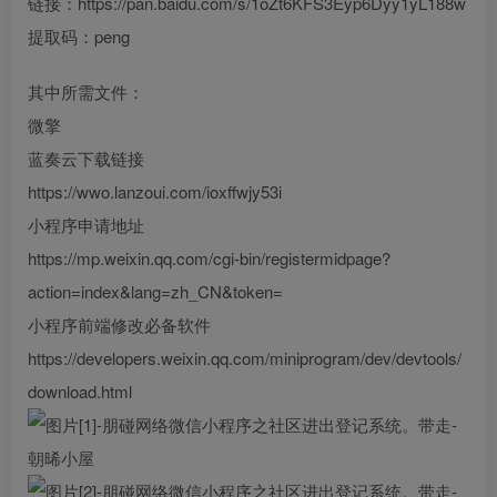
链接：https://pan.baidu.com/s/1oZt6KFS3Eyp6Dyy1yL188w
提取码：peng
其中所需文件：
微擎
蓝奏云下载链接
https://wwo.lanzoui.com/ioxffwjy53i
小程序申请地址
https://mp.weixin.qq.com/cgi-bin/registermidpage?
action=index&lang=zh_CN&token=
小程序前端修改必备软件
https://developers.weixin.qq.com/miniprogram/dev/devtools/
download.html