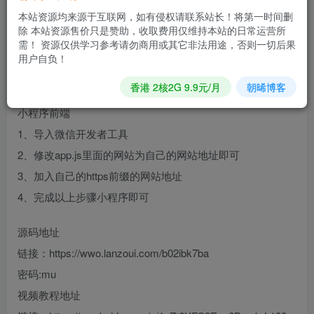
2、在宝塔解压源码
本站资源均来源于互联网，如有侵权请联系站长！将第一时间删
除 本站资源售价只是赞助，收取费用仅维持本站的日常运营所
3、你的域名/install 进行安装
需！ 资源仅供学习参考请勿商用或其它非法用途，否则一切后果
4、你的域名/admin就是你的后台（在后台设置你的小程序ID
用户自负！
和秘钥）
香港 2核2G 9.9元/月
朝晞博客
小程序前端
1、导入微信开发者工具
2、修改app.js里面的网站为自己的网站地址即可
3、加入自己的https前缀的网站地址
4、完成以上步骤小程序即可
源码地址
链接：https://wwo.lanzoui.com/b02ibk7ba
密码:mu
视频教程地址