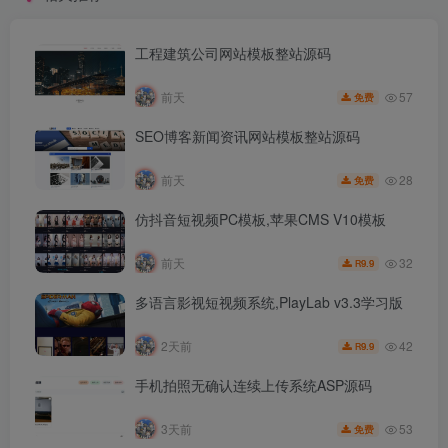
工程建筑公司网站模板整站源码
57
前天
免费
SEO博客新闻资讯网站模板整站源码
28
前天
免费
仿抖音短视频PC模板,苹果CMS V10模板
32
前天
9.9
R
多语言影视短视频系统,PlayLab v3.3学习版
42
2天前
9.9
R
手机拍照无确认连续上传系统ASP源码
53
3天前
免费