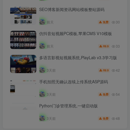
SEO博客新闻资讯网站模板整站源码
30
前天
免费
仿抖音短视频PC模板,苹果CMS V10模板
33
前天
9.9
R
多语言影视短视频系统,PlayLab v3.3学习版
42
3天前
9.9
R
手机拍照无确认连续上传系统ASP源码
54
3天前
免费
Python门诊管理系统,一键启动版
48
3天前
免费