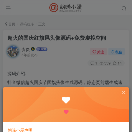
首页
源码程序
正文
超火的国庆红旗风头像源码+免费虚拟空间
淼炎
关注
私信
5年前发布
1
339
14
源码介绍:
抖音微信超火国庆节国旗头像生成源码，静态页前端生成速
度超快！上传服务器即可使用。已更新，此前源码上传了加
密的，今日上传的已更正！
[滑稽][滑稽][滑稽][滑稽][滑稽][滑稽][滑稽][滑稽][滑稽][滑稽]
[滑稽][滑稽][滑稽][滑稽][滑稽][滑稽]
朝晞小屋声明