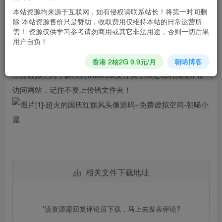
——————————————————————————
本站资源均来源于互联网，如有侵权请联系站长！将第一时间删
除 本站资源售价只是赞助，收取费用仅维持本站的日常运营所
————
需！ 资源仅供学习参考请勿商用或其它非法用途，否则一切后果
用户自负！
[滑稽][滑稽][滑稽][滑稽]
香港 2核2G 9.9元/月
朝晞博客
上传虚拟空间，解压到wwwroot文件夹，绑定域名就能正常
访问网站，记住不要上传错文件夹！
相关文件下载地址
*该资源需回复评论后下载，马上去
发表评论
?