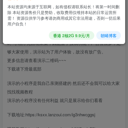
6、小程序无加密，源码公开，方便各位站长二次开发。
本站资源均来源于互联网，如有侵权请联系站长！将第一时间删
除 本站资源售价只是赞助，收取费用仅维持本站的日常运营所
7、本程序为云端开发，无需服务器域名，直接搭建即可，后
需！ 资源仅供学习参考请勿商用或其它非法用途，否则一切后果
用户自负！
台在小程序内部只有管理员才可以打开，支持用户投稿，可
以同时投稿100+张图片，个人企业均可搭建
香港 2核2G 9.9元/月
朝晞博客
8、小程序无自动采集，因配置了投稿功能，广告位很多，足
够大家使用，演示站为了用户体验，故没有放广告。
更多信息请查看演示二维码~~~
下载请下滑最底部
演示的小程序是我自己亲测搭建的 然后还不会我可以给大家
找找视频教程
演示的小程序没有任何利益 就只是展示给你们看看
下载地址:https://ksxx.lanzoui.com/ig3nhwcggsj