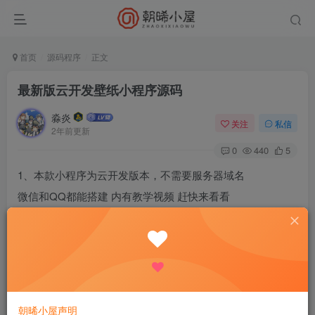
首页
源码程序
正文
最新版云开发壁纸小程序源码
淼炎
关注
私信
2年前更新
0
440
5
1、本款小程序为云开发版本，不需要服务器域名
微信和QQ都能搭建 内有教学视频 赶快来看看
2、文件内有视频搭建教程，小白也不用担心不会搭建。
3、本程序反应速度极快，拥有用户投稿、积分系统帮助各位
老板更多盈利。
4、独家动态壁纸在线下载，给用户更多的选择
5、最新版套图功能，帮助各位老板流量主更高的曝光
朝晞小屋声明