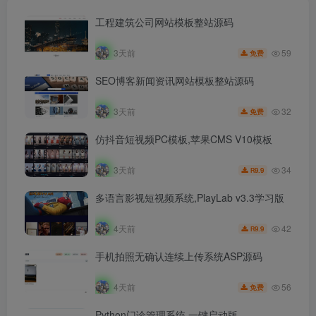
工程建筑公司网站模板整站源码
59
3天前
免费
SEO博客新闻资讯网站模板整站源码
32
3天前
免费
仿抖音短视频PC模板,苹果CMS V10模板
34
3天前
9.9
R
多语言影视短视频系统,PlayLab v3.3学习版
42
4天前
9.9
R
手机拍照无确认连续上传系统ASP源码
56
4天前
免费
Python门诊管理系统,一键启动版