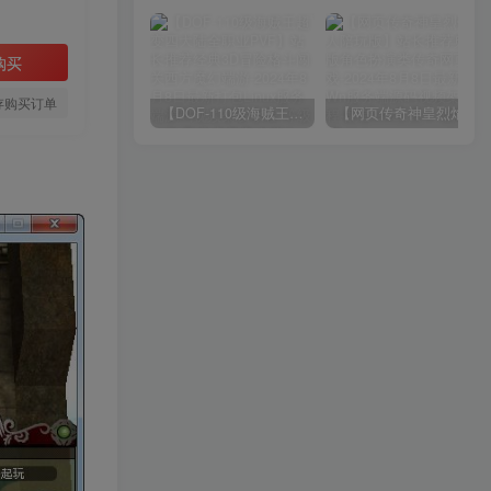
购买
存购买订单
【DOF-110级海贼王超变四大陆全职业PVF】站长推荐经典3D冒险格斗闯关西方魔幻端游-2024年8月8日最新打包Linux服务端源码视频架设教程-等级补丁-配套完整客户端！
【网页传奇神皇烈焰假人陪玩版】站长推荐典藏版角色扮演类传奇网页游戏-2024年8月8日最新打包Wn服务端源码视频架设教程-配套GM工具！