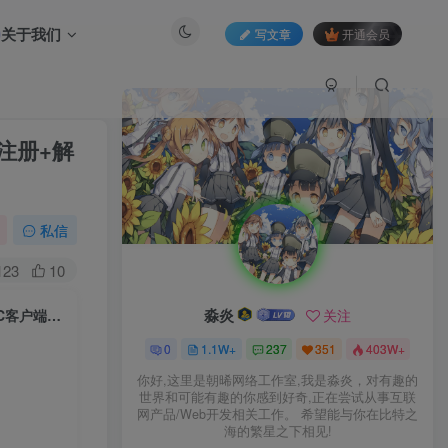
关于我们
写文章
开通会员
注册+解
私信
123
10
淼炎
关注
3D奇幻MMORPG端游【绝对女神】2025最新整理Win一键即玩服务端+PC客户端+网页注册+解包打包工具+教程【站长亲测】
0
1.1W+
237
351
403W+
你好,这里是朝晞网络工作室,我是淼炎，对有趣的
世界和可能有趣的你感到好奇,正在尝试从事互联
网产品/Web开发相关工作。 希望能与你在比特之
海的繁星之下相见!