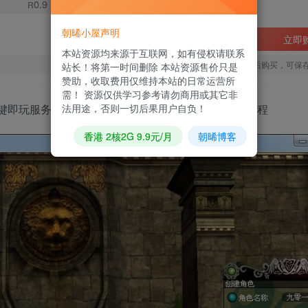
0.9
R
朝晞小屋声明
立即
本站资源均来源于互联网，如有侵权请联系
您当前未登录！建议登陆后购买，可保
站长！将第一时间删除 本站资源售价只是
赞助，收取费用仅维持本站的日常运营所
需！ 资源仅供学习参考请勿商用或其它非
法用途，否则一切后果用户自负！
n一键即玩服务端+PC客户端+网页注册+解包打包工具+教程
香港 2核2G 9.9元/月
朝晞博客