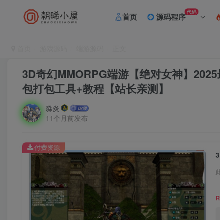
代码
首页
源码程序
首页
游戏源码
端游源码
正文
3D奇幻MMORPG端游【绝对女神】202
包打包工具+教程【站长亲测】
淼炎
11个月前发布
付费资源